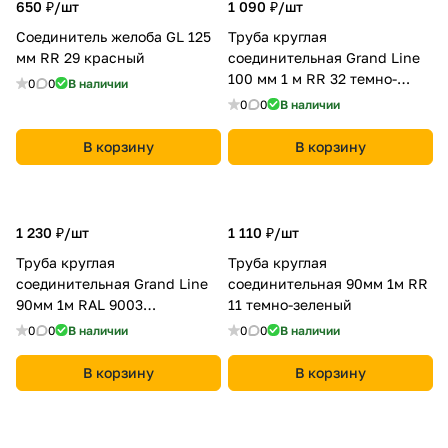
650 ₽/
шт
1 090 ₽/
шт
Соединитель желоба GL 125
Труба круглая
мм RR 29 красный
соединительная Grand Line
100 мм 1 м RR 32 темно-
0
0
В наличии
коричневый
0
0
В наличии
В корзину
В корзину
1 230 ₽/
шт
1 110 ₽/
шт
Труба круглая
Труба круглая
соединительная Grand Line
соединительная 90мм 1м RR
90мм 1м RAL 9003
11 темно-зеленый
сигнальный белый
0
0
В наличии
0
0
В наличии
В корзину
В корзину