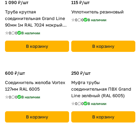
1 090 ₽/
шт
115 ₽/
шт
Труба круглая
Уплотнитель резиновый
соединительная Grand Line
0
0
В наличии
90мм 1м RAL 7024 мокрый
асфальт
0
0
В наличии
В корзину
В корзину
600 ₽/
шт
250 ₽/
шт
Соединитель желоба Vortex
Муфта трубы
127мм RAL 6005
соединительная ПВХ Grand
Line зелёный (RAL 6005)
0
0
В наличии
0
0
В наличии
В корзину
В корзину