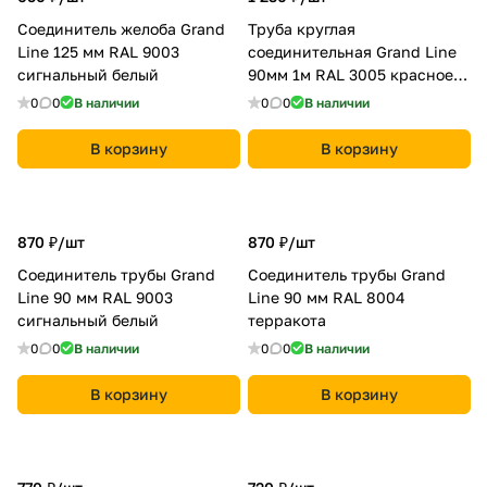
Соединитель желоба Grand
Труба круглая
Line 125 мм RAL 9003
соединительная Grand Line
сигнальный белый
90мм 1м RAL 3005 красное
вино
0
0
В наличии
0
0
В наличии
В корзину
В корзину
870 ₽/
шт
870 ₽/
шт
Соединитель трубы Grand
Соединитель трубы Grand
Line 90 мм RAL 9003
Line 90 мм RAL 8004
сигнальный белый
терракота
0
0
В наличии
0
0
В наличии
В корзину
В корзину