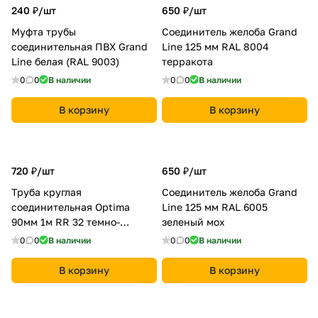
240 ₽/
шт
650 ₽/
шт
Муфта трубы
Соединитель желоба Grand
соединительная ПВХ Grand
Line 125 мм RAL 8004
Line белая (RAL 9003)
терракота
0
0
В наличии
0
0
В наличии
В корзину
В корзину
720 ₽/
шт
650 ₽/
шт
Труба круглая
Соединитель желоба Grand
соединительная Optima
Line 125 мм RAL 6005
90мм 1м RR 32 темно-
зеленый мох
коричневый
0
0
В наличии
0
0
В наличии
В корзину
В корзину