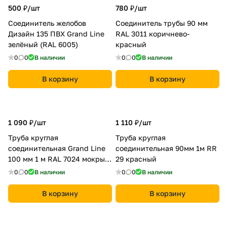
500 ₽/
шт
780 ₽/
шт
Соединитель желобов
Соединитель трубы 90 мм
Дизайн 135 ПВХ Grand Line
RAL 3011 коричнево-
зелёный (RAL 6005)
красный
0
0
В наличии
0
0
В наличии
В корзину
В корзину
1 090 ₽/
шт
1 110 ₽/
шт
Труба круглая
Труба круглая
соединительная Grand Line
соединительная 90мм 1м RR
100 мм 1 м RAL 7024 мокрый
29 красный
асфальт
0
0
В наличии
0
0
В наличии
В корзину
В корзину