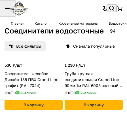
Главная
Каталог
Кровельные материалы
Водостоки
Соединители водосточные
94
Все фильтры
Сначала популярные
530 ₽/
шт
1 230 ₽/
шт
Соединитель желобов
Труба круглая
Дизайн 135 ПВХ Grand Line
соединительная Grand Line
графит (RAL 7024)
90мм 1м RAL 6005 зеленый
мох
0
0
В наличии
0
0
В наличии
В корзину
В корзину