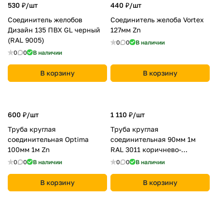
530 ₽/
шт
440 ₽/
шт
Соединитель желобов
Соединитель желоба Vortex
Дизайн 135 ПВХ GL черный
127мм Zn
(RAL 9005)
0
0
В наличии
0
0
В наличии
В корзину
В корзину
600 ₽/
шт
1 110 ₽/
шт
Труба круглая
Труба круглая
соединительная Optima
соединительная 90мм 1м
100мм 1м Zn
RAL 3011 коричнево-
красный
0
0
В наличии
0
0
В наличии
В корзину
В корзину