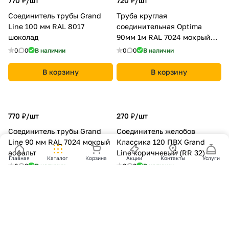
770 ₽/
шт
720 ₽/
шт
Соединитель трубы Grand
Труба круглая
Line 100 мм RAL 8017
соединительная Optima
шоколад
90мм 1м RAL 7024 мокрый
асфальт
0
0
В наличии
0
0
В наличии
В корзину
В корзину
770 ₽/
шт
270 ₽/
шт
Соединитель трубы Grand
Соединитель желобов
Line 90 мм RAL 7024 мокрый
Классика 120 ПВХ Grand
асфальт
Line коричневый (RR 32)
Главная
Каталог
Корзина
Акции
Контакты
Услуги
0
0
В наличии
0
0
В наличии
В корзину
В корзину