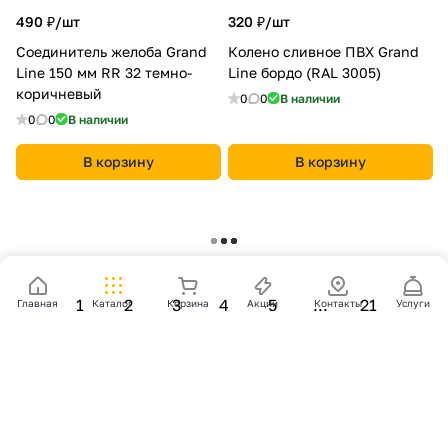
490 ₽/
шт
320 ₽/
шт
Соединитель желоба Grand
Колено сливное ПВХ Grand
Line 150 мм RR 32 темно-
Line бордо (RAL 3005)
коричневый
0
0
В наличии
0
0
В наличии
В корзину
В корзину
180 ₽/
шт
390 ₽/
шт
Заглушка желоба Классика
Заглушка желоба Дизайн 135
120 ПВХ Grand Line белая
ПВХ Grand Line бордо (RAL
Главная
Каталог
Корзина
Акции
Контакты
Услуги
(RAL 9003)
3005)
0
0
В наличии
0
0
В наличии
В корзину
В корзину