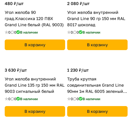
480 ₽/
шт
2 080 ₽/
шт
Угол желоба 90
Угол желоба внутренний
град.Классика 120 ПВХ
Grand Line 90 гр 150 мм RAL
Grand Line белый (RAL 9003)
8017 шоколад
0
0
В наличии
0
0
В наличии
В корзину
В корзину
3 630 ₽/
шт
1 230 ₽/
шт
Угол желоба внутренний
Труба круглая
Grand Line 135 гр 150 мм RAL
соединительная Grand Line
9003 сигнальный белый
90мм 1м RAL 6005 зеленый
мох
0
0
В наличии
0
0
В наличии
В корзину
В корзину