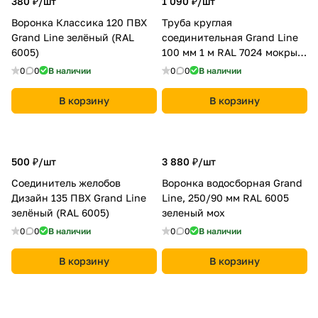
380 ₽/
шт
1 090 ₽/
шт
Воронка Классика 120 ПВХ
Труба круглая
Grand Line зелёный (RAL
соединительная Grand Line
6005)
100 мм 1 м RAL 7024 мокрый
асфальт
0
0
В наличии
0
0
В наличии
В корзину
В корзину
500 ₽/
шт
3 880 ₽/
шт
Соединитель желобов
Воронка водосборная Grand
Дизайн 135 ПВХ Grand Line
Line, 250/90 мм RAL 6005
зелёный (RAL 6005)
зеленый мох
0
0
В наличии
0
0
В наличии
В корзину
В корзину