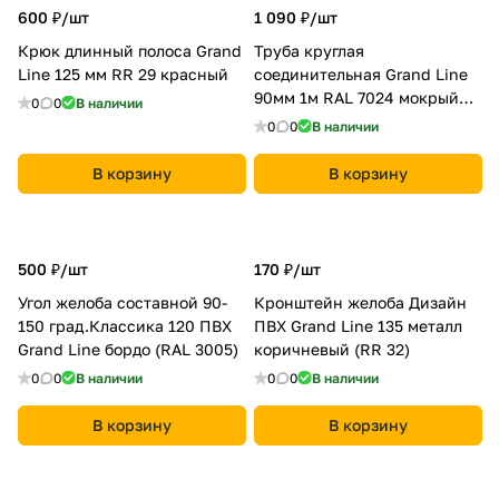
600 ₽/
шт
1 090 ₽/
шт
Крюк длинный полоса Grand
Труба круглая
Line 125 мм RR 29 красный
соединительная Grand Line
90мм 1м RAL 7024 мокрый
0
0
В наличии
асфальт
0
0
В наличии
В корзину
В корзину
500 ₽/
шт
170 ₽/
шт
Угол желоба составной 90-
Кронштейн желоба Дизайн
150 град.Классика 120 ПВХ
ПВХ Grand Line 135 металл
Grand Line бордо (RAL 3005)
коричневый (RR 32)
0
0
В наличии
0
0
В наличии
В корзину
В корзину