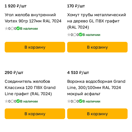
1 920 ₽/
шт
170 ₽/
шт
Угол желоба внутренний
Хомут трубы металлический
Vortex 90гр 127мм RAL 7024
на дерево GL ПВХ графит
(RAL 7024)
0
0
В наличии
0
0
В наличии
В корзину
В корзину
290 ₽/
шт
4 510 ₽/
шт
Соединитель желобов
Воронка водосборная Grand
Классика 120 ПВХ Grand
Line, 300/100мм RAL 7024
Line графит (RAL 7024)
мокрый асфальт
0
0
В наличии
0
0
В наличии
В корзину
В корзину