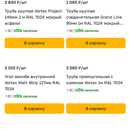
2 840 ₽/
шт
1 090 ₽/
шт
Труба круглая Vortex Project
Труба круглая
146мм 2 м RAL 7024 мокрый
соединительная Grand Line
асфальт
90мм 1м RAL 7024 мокрый
асфальт
0
0
В наличии
0
0
В наличии
В корзину
В корзину
2 010 ₽/
шт
3 060 ₽/
шт
Угол желоба внутренний
Труба прямоугольная с
Vortex Matt 90гр 127мм RAL
коленом Vortex 1м RAL 7024
7024
0
0
В наличии
0
0
В наличии
В корзину
В корзину