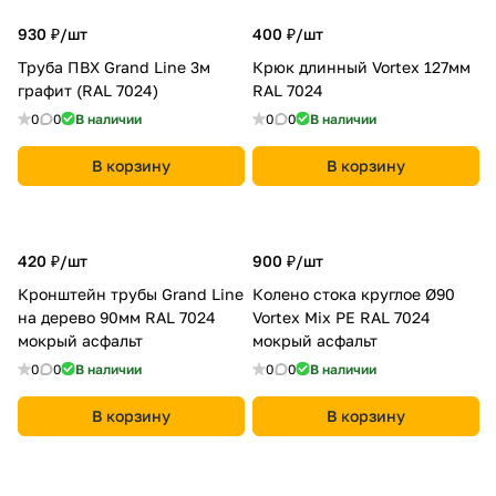
930 ₽/
шт
400 ₽/
шт
Труба ПВХ Grand Line 3м
Крюк длинный Vortex 127мм
графит (RAL 7024)
RAL 7024
0
0
В наличии
0
0
В наличии
В корзину
В корзину
420 ₽/
шт
900 ₽/
шт
Кронштейн трубы Grand Line
Колено стока круглое Ø90
на дерево 90мм RAL 7024
Vortex Mix PE RAL 7024
мокрый асфальт
мокрый асфальт
0
0
В наличии
0
0
В наличии
В корзину
В корзину