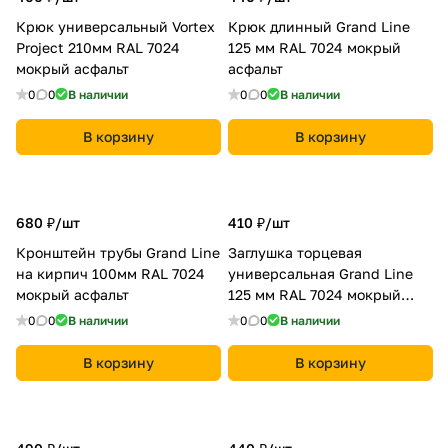
Крюк универсальный Vortex
Крюк длинный Grand Line
Project 210мм RAL 7024
125 мм RAL 7024 мокрый
мокрый асфальт
асфальт
0
0
В наличии
0
0
В наличии
В корзину
В корзину
680 ₽/
шт
410 ₽/
шт
Кронштейн трубы Grand Line
Заглушка торцевая
на кирпич 100мм RAL 7024
универсальная Grand Line
мокрый асфальт
125 мм RAL 7024 мокрый
асфальт
0
0
В наличии
0
0
В наличии
В корзину
В корзину