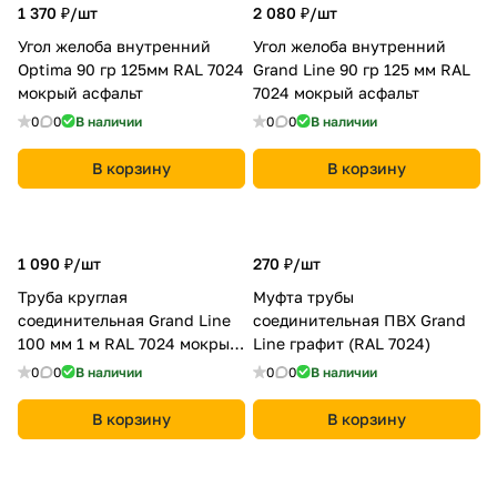
1 370 ₽/
шт
2 080 ₽/
шт
Угол желоба внутренний
Угол желоба внутренний
Optima 90 гр 125мм RAL 7024
Grand Line 90 гр 125 мм RAL
мокрый асфальт
7024 мокрый асфальт
0
0
В наличии
0
0
В наличии
В корзину
В корзину
1 090 ₽/
шт
270 ₽/
шт
Труба круглая
Муфта трубы
соединительная Grand Line
соединительная ПВХ Grand
100 мм 1 м RAL 7024 мокрый
Line графит (RAL 7024)
асфальт
0
0
В наличии
0
0
В наличии
В корзину
В корзину