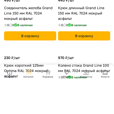
490 ₽/
шт
440 ₽/
шт
Соединитель желоба Grand
Крюк длинный Grand Line
Line 150 мм RAL 7024
150 мм RAL 7024 мокрый
мокрый асфальт
асфальт
0
0
В наличии
0
0
В наличии
В корзину
В корзину
230 ₽/
шт
970 ₽/
шт
Крюк короткий 125мм
Колено стока Grand Line 100
Optima RAL 7024 мокрый
мм RAL 7024 мокрый асфальт
асфальт
Главная
Каталог
Корзина
Акции
Контакты
Услуги
0
0
В наличии
0
0
В наличии
В корзину
В корзину