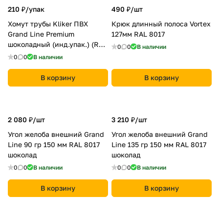
210 ₽/
упак
490 ₽/
шт
Хомут трубы Kliker ПВХ
Крюк длинный полоса Vortex
Grand Line Premium
127мм RAL 8017
шоколадный (инд.упак.) (RAL
0
0
В наличии
8017)
0
0
В наличии
В корзину
В корзину
2 080 ₽/
шт
3 210 ₽/
шт
Угол желоба внешний Grand
Угол желоба внешний Grand
Line 90 гр 150 мм RAL 8017
Line 135 гр 150 мм RAL 8017
шоколад
шоколад
0
0
В наличии
0
0
В наличии
В корзину
В корзину