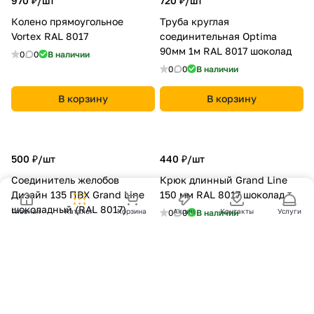
970 ₽/
шт
720 ₽/
шт
Колено прямоугольное
Труба круглая
Vortex RAL 8017
соединительная Optima
90мм 1м RAL 8017 шоколад
0
0
В наличии
0
0
В наличии
В корзину
В корзину
500 ₽/
шт
440 ₽/
шт
Соединитель желобов
Крюк длинный Grand Line
Дизайн 135 ПВХ Grand Line
150 мм RAL 8017 шоколад
шоколадный (RAL 8017)
Главная
Каталог
Корзина
Акции
Контакты
Услуги
0
0
В наличии
0
0
В наличии
В корзину
В корзину