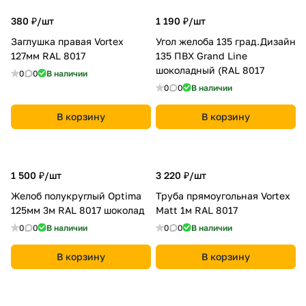
380 ₽/
шт
1 190 ₽/
шт
Заглушка правая Vortex
Угол желоба 135 град.Дизайн
127мм RAL 8017
135 ПВХ Grand Line
шоколадный (RAL 8017
0
0
В наличии
0
0
В наличии
В корзину
В корзину
1 500 ₽/
шт
3 220 ₽/
шт
Желоб полукруглый Optima
Труба прямоугольная Vortex
125мм 3м RAL 8017 шоколад
Matt 1м RAL 8017
0
0
В наличии
0
0
В наличии
В корзину
В корзину