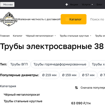
Москва
Акции
Услуги
Блог
Каталог
Железная честность с доставкой!
Главная
Каталог
Чёрный металлопрокат
Трубы стальные круглые
Трубы э
Трубы электросварные 38
Тип:
Трубы ВГП
Трубы горячедеформированные
Трубы 
Популярные диаметры:
Ø 219 мм
Ø 159 мм
Ø 57 мм
Ø 
Категория
Сначала популя
Чёрный металлопрокат
Трубы стальные круглые
63 090 ₽/
тн