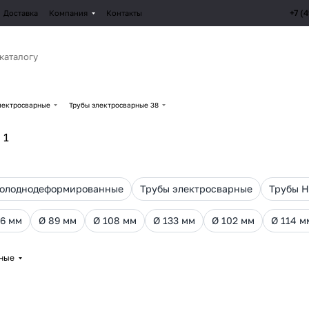
+7 (
Доставка
Компания
Контакты
лектросварные
Трубы электросварные 38
1
холоднодеформированные
Трубы электросварные
Трубы 
76 мм
Ø 89 мм
Ø 108 мм
Ø 133 мм
Ø 102 мм
Ø 114 м
рные