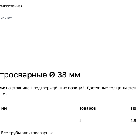
тонкостенная
 систем
ктросварные Ø 38 мм
мм:
на странице 1 подтверждённых позиций. Доступные толщины стенки
енты.
 мм
Товаров
По
1
1,
Все трубы электросварные