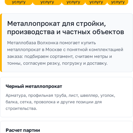
е
услугу
услугу
услугу
услугу
услугу
ш
е
н
Металлопрокат для стройки,
и
е
производства и частных объектов
п
о
Металлобаза Волхонка помогает купить
д
металлопрокат в Москве с понятной комплектацией
л
ю
заказа: подбираем сортамент, считаем метры и
б
тонны, согласуем резку, погрузку и доставку.
ы
е
з
а
Черный металлопрокат
д
а
Арматура, профильная труба, лист, швеллер, уголок,
ч
балка, сетка, проволока и другие позиции для
и
строительства.
Расчет партии