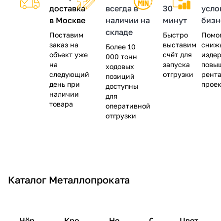
доставка
всегда в
30
усло
в Москве
наличии на
минут
бизн
складе
Поставим
Быстро
Помо
заказ на
выставим
сниж
Более 10
объект уже
счёт для
изде
000 тонн
на
запуска
повы
ходовых
следующий
отгрузки
рента
позиций
день при
проек
доступны
наличии
для
товара
оперативной
отгрузки
П
р
И
а
П
П
с
к
р
р
п
П
т
П
и
Каталог Металлопроката
А
П
о
р
и
р
м
о
р
р
л
а
У
П
ч
о
е
Т
С
С8
ф
ь
к
н
р
н
ч
н
м
о
р
е
з
И
т
и
о
ы
П
н
я
н
Л
У
8 мм
С10
Вязальная
а
в
Чёр
Кро
Не
С
Цвет
у
д
и
в
ч
й
‑
о
е