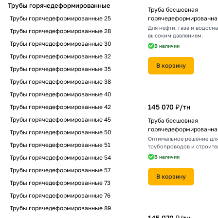
Трубы горячедеформированные
Труба бесшовная
Трубы горячедеформированные 25
горячедеформированная
Для нефти, газа и водосн
Трубы горячедеформированные 28
высоким давлением.
Трубы горячедеформированные 30
В наличии
Трубы горячедеформированные 32
В корзину
Трубы горячедеформированные 35
Трубы горячедеформированные 38
Трубы горячедеформированные 40
145 070 ₽/
тн
Трубы горячедеформированные 42
Трубы горячедеформированные 45
Труба бесшовная
горячедеформированная
Трубы горячедеформированные 50
Оптимальное решение дл
Трубы горячедеформированные 51
трубопроводов и строите
конструкций.
Трубы горячедеформированные 54
В наличии
Трубы горячедеформированные 57
В корзину
Трубы горячедеформированные 73
Трубы горячедеформированные 76
Трубы горячедеформированные 89
145 070 ₽/
тн