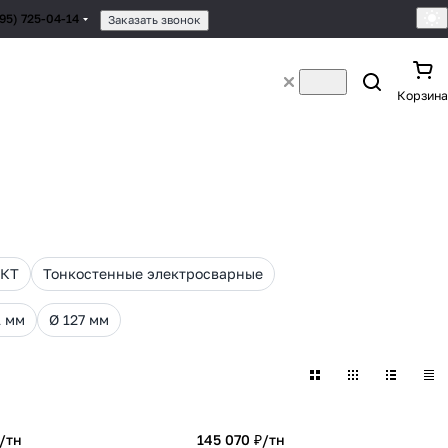
495) 725-04-14
Заказать звонок
Корзина
НКТ
Тонкостенные электросварные
1 мм
Ø 127 мм
/
тн
145 070 ₽/
тн