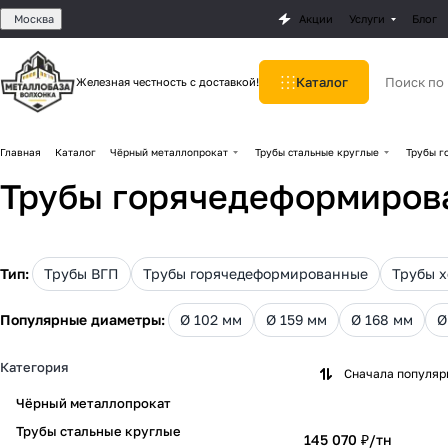
Москва
Акции
Услуги
Блог
Каталог
Железная честность с доставкой!
Главная
Каталог
Чёрный металлопрокат
Трубы стальные круглые
Трубы г
Трубы горячедеформиров
Тип:
Трубы ВГП
Трубы горячедеформированные
Трубы 
Популярные диаметры:
Ø 102 мм
Ø 159 мм
Ø 168 мм
Ø
Категория
Сначала популя
Чёрный металлопрокат
Трубы стальные круглые
145 070 ₽/
тн