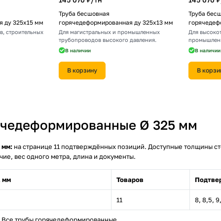
Труба бесшовная
Труба бес
 ду 325х15 мм
горячедеформированная ду 325х13 мм
горячедеф
в, строительных
Для магистральных и промышленных
Для высоко
трубопроводов высокого давления.
промышленн
В наличии
В наличии
В корзину
В корзи
ячедеформированные Ø 325 мм
 мм:
на странице 11 подтверждённых позиций. Доступные толщины стенки: 
чие, вес одного метра, длина и документы.
 мм
Товаров
Подтве
11
8, 8,5, 9,
Все трубы горячедеформированные