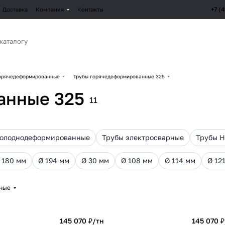
+7 (
Доставка
Компания
Контакты
орячедеформированные
Трубы горячедеформированные 325
анные 325
11
холоднодеформированные
Трубы электросварные
Трубы 
 180 мм
Ø 194 мм
Ø 30 мм
Ø 108 мм
Ø 114 мм
Ø 12
рные
145 070 ₽/
тн
145 070 ₽