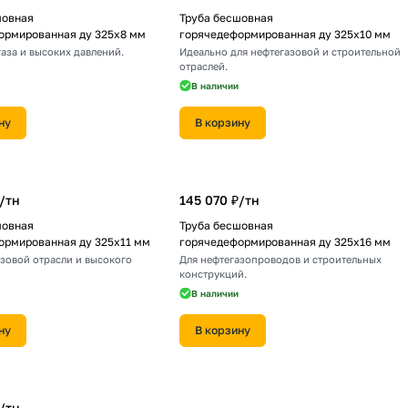
шовная
Труба бесшовная
ормированная ду 325х8 мм
горячедеформированная ду 325х10 мм
газа и высоких давлений.
Идеально для нефтегазовой и строительной
отраслей.
В наличии
ну
В корзину
/
тн
145 070 ₽/
тн
шовная
Труба бесшовная
ормированная ду 325х11 мм
горячедеформированная ду 325х16 мм
азовой отрасли и высокого
Для нефтегазопроводов и строительных
конструкций.
В наличии
ну
В корзину
/
тн