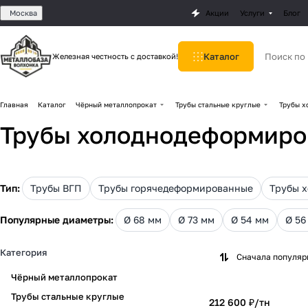
Москва
Акции
Услуги
Блог
Каталог
Железная честность с доставкой!
Главная
Каталог
Чёрный металлопрокат
Трубы стальные круглые
Трубы х
Трубы холоднодеформиро
Тип:
Трубы ВГП
Трубы горячедеформированные
Трубы 
Популярные диаметры:
Ø 68 мм
Ø 73 мм
Ø 54 мм
Ø 56
Категория
Сначала популя
Чёрный металлопрокат
Трубы стальные круглые
212 600 ₽/
тн