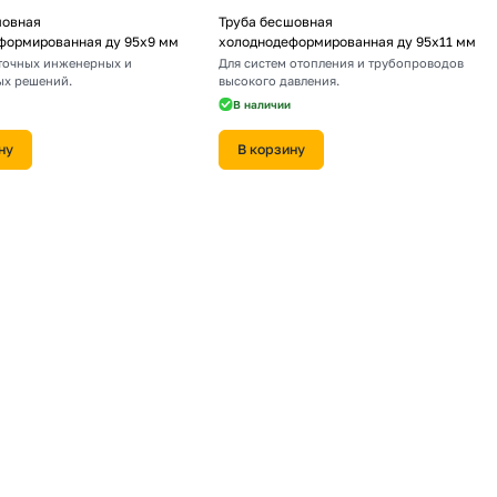
шовная
Труба бесшовная
формированная ду 95х9 мм
холоднодеформированная ду 95х11 мм
точных инженерных и
Для систем отопления и трубопроводов
ых решений.
высокого давления.
В наличии
ну
В корзину