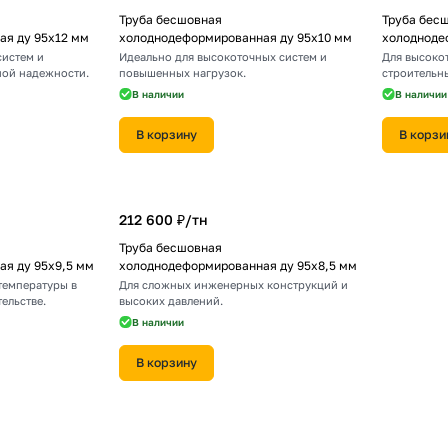
Труба бесшовная
Труба бес
я ду 95х12 мм
холоднодеформированная ду 95х10 мм
холодноде
систем и
Идеально для высокоточных систем и
Для высоко
ой надежности.
повышенных нагрузок.
строительн
В наличии
В наличии
В корзину
В корзи
212 600 ₽/
тн
Труба бесшовная
я ду 95х9,5 мм
холоднодеформированная ду 95х8,5 мм
температуры в
Для сложных инженерных конструкций и
ельстве.
высоких давлений.
В наличии
В корзину