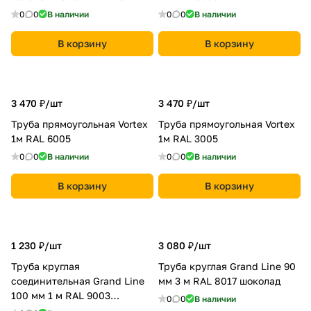
0
0
В наличии
0
0
В наличии
В корзину
В корзину
3 470 ₽/
шт
3 470 ₽/
шт
Труба прямоугольная Vortex
Труба прямоугольная Vortex
1м RAL 6005
1м RAL 3005
0
0
В наличии
0
0
В наличии
В корзину
В корзину
1 230 ₽/
шт
3 080 ₽/
шт
Труба круглая
Труба круглая Grand Line 90
соединительная Grand Line
мм 3 м RAL 8017 шоколад
100 мм 1 м RAL 9003
0
0
В наличии
сигнальный белый