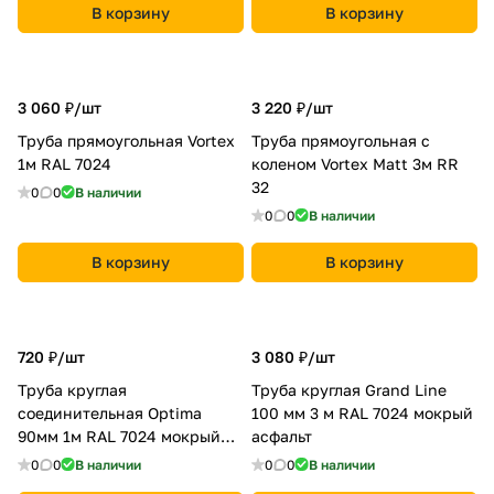
В корзину
В корзину
3 060 ₽/
шт
3 220 ₽/
шт
Труба прямоугольная Vortex
Труба прямоугольная с
1м RAL 7024
коленом Vortex Matt 3м RR
32
0
0
В наличии
0
0
В наличии
В корзину
В корзину
720 ₽/
шт
3 080 ₽/
шт
Труба круглая
Труба круглая Grand Line
соединительная Optima
100 мм 3 м RAL 7024 мокрый
90мм 1м RAL 7024 мокрый
асфальт
асфальт
0
0
В наличии
0
0
В наличии