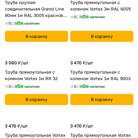
Труба круглая
Труба прямоугольная с
соединительная Grand Line
коленом Vortex 3м RAL 6005
90мм 1м RAL 3005 красное
0
0
В наличии
вино
0
0
В наличии
В корзину
В корзину
3 060 ₽/
шт
3 470 ₽/
шт
Труба прямоугольная с
Труба прямоугольная с
коленом Vortex 1м RR 32
коленом Vortex 1м RAL 9003
0
0
В наличии
0
0
В наличии
В корзину
В корзину
3 470 ₽/
шт
3 470 ₽/
шт
Труба прямоугольная Vortex
Труба прямоугольная Vortex