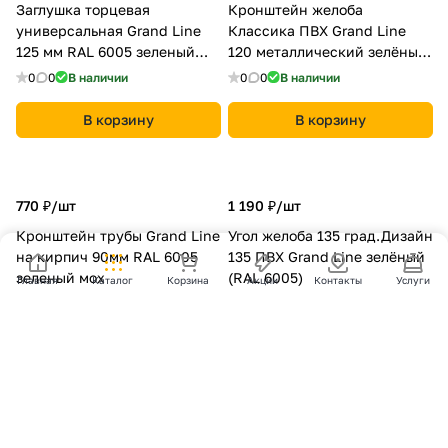
Заглушка торцевая
Кронштейн желоба
универсальная Grand Line
Классика ПВХ Grand Line
125 мм RAL 6005 зеленый
120 металлический зелёный
мох
(RAL 6005)
0
0
В наличии
0
0
В наличии
В корзину
В корзину
770 ₽/
шт
1 190 ₽/
шт
Кронштейн трубы Grand Line
Угол желоба 135 град.Дизайн
на кирпич 90мм RAL 6005
135 ПВХ Grand Line зелёный
зеленый мох
(RAL 6005)
Главная
Каталог
Корзина
Акции
Контакты
Услуги
0
0
В наличии
0
0
В наличии
В корзину
В корзину
870 ₽/
шт
3 470 ₽/
шт