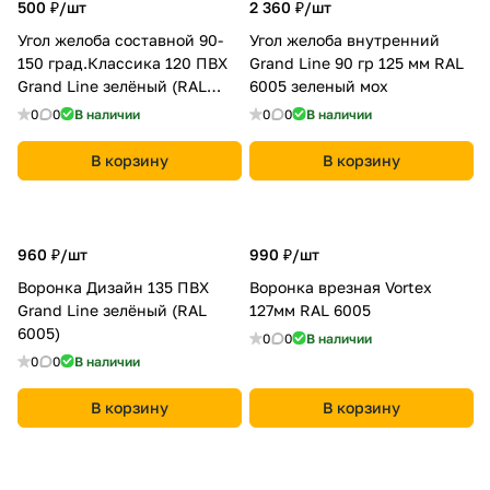
500 ₽/
шт
2 360 ₽/
шт
Угол желоба составной 90-
Угол желоба внутренний
150 град.Классика 120 ПВХ
Grand Line 90 гр 125 мм RAL
Grand Line зелёный (RAL
6005 зеленый мох
6005)
0
0
В наличии
0
0
В наличии
В корзину
В корзину
960 ₽/
шт
990 ₽/
шт
Воронка Дизайн 135 ПВХ
Воронка врезная Vortex
Grand Line зелёный (RAL
127мм RAL 6005
6005)
0
0
В наличии
0
0
В наличии
В корзину
В корзину