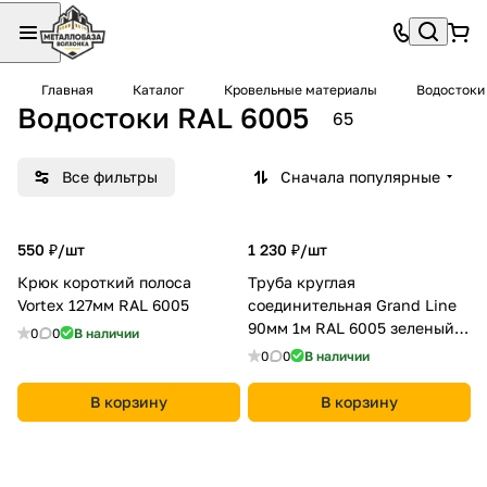
Главная
Каталог
Кровельные материалы
Водостоки
Водостоки RAL 6005
65
Все фильтры
Сначала популярные
550 ₽/
шт
1 230 ₽/
шт
Крюк короткий полоса
Труба круглая
Vortex 127мм RAL 6005
соединительная Grand Line
90мм 1м RAL 6005 зеленый
0
0
В наличии
мох
0
0
В наличии
В корзину
В корзину