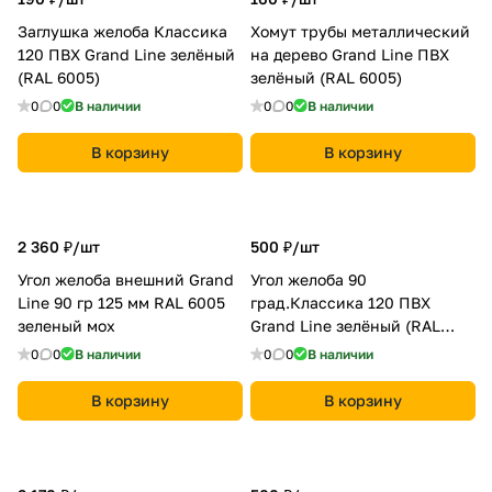
Заглушка желоба Классика
Хомут трубы металлический
120 ПВХ Grand Line зелёный
на дерево Grand Line ПВХ
(RAL 6005)
зелёный (RAL 6005)
0
0
В наличии
0
0
В наличии
В корзину
В корзину
2 360 ₽/
шт
500 ₽/
шт
Угол желоба внешний Grand
Угол желоба 90
Line 90 гр 125 мм RAL 6005
град.Классика 120 ПВХ
зеленый мох
Grand Line зелёный (RAL
6005)
0
0
В наличии
0
0
В наличии
В корзину
В корзину