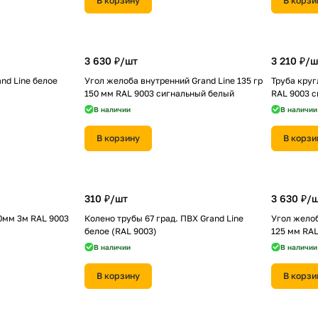
В корзину
В корзи
3 630 ₽/
шт
3 210 ₽/
ш
nd Line белое
Угол желоба внутренний Grand Line 135 гр
Труба круг
150 мм RAL 9003 сигнальный белый
RAL 9003 
В наличии
В наличии
В корзину
В корзи
310 ₽/
шт
3 630 ₽/
ш
0мм 3м RAL 9003
Колено трубы 67 град. ПВХ Grand Line
Угол желоб
белое (RAL 9003)
125 мм RAL
В наличии
В наличии
В корзину
В корзи