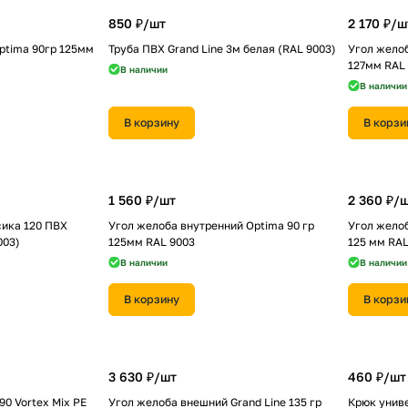
850 ₽/
шт
2 170 ₽/
ш
ptima 90гр 125мм
Труба ПВХ Grand Line 3м белая (RAL 9003)
Угол желоб
127мм RAL
В наличии
В наличии
В корзину
В корзи
1 560 ₽/
шт
2 360 ₽/
ш
ика 120 ПВХ
Угол желоба внутренний Optima 90 гр
Угол желоб
003)
125мм RAL 9003
125 мм RAL
В наличии
В наличии
В корзину
В корзи
3 630 ₽/
шт
460 ₽/
шт
90 Vortex Mix PE
Угол желоба внешний Grand Line 135 гр
Крюк униве