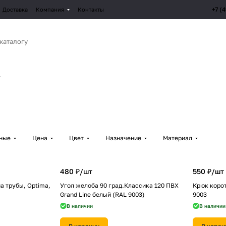
+7 (
Доставка
Компания
Контакты
рные
Цена
Цвет
Назначение
Материал
480 ₽/
шт
550 ₽/
шт
а трубы, Optima,
Угол желоба 90 град.Классика 120 ПВХ
Крюк корот
Grand Line белый (RAL 9003)
9003
В наличии
В наличии