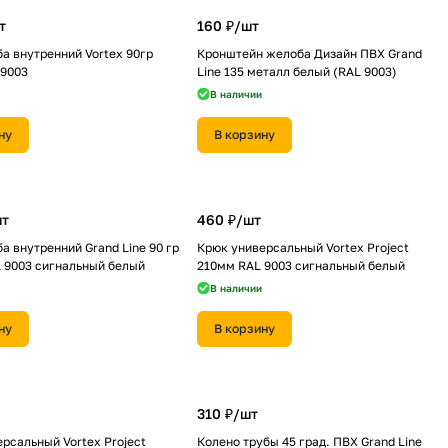
т
160 ₽/
шт
а внутренний Vortex 90гр
Кронштейн желоба Дизайн ПВХ Grand
 9003
Line 135 металл белый (RAL 9003)
В наличии
ну
В корзину
т
460 ₽/
шт
а внутренний Grand Line 90 гр
Крюк универсальный Vortex Project
 9003 сигнальный белый
210мм RAL 9003 сигнальный белый
В наличии
ну
В корзину
310 ₽/
шт
рсальный Vortex Project
Колено трубы 45 град. ПВХ Grand Line