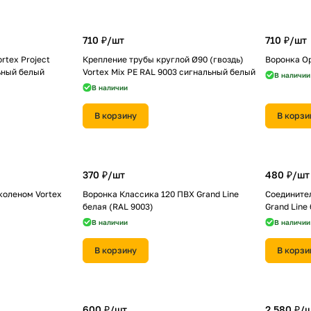
710 ₽/
шт
710 ₽/
шт
rtex Project
Крепление трубы круглой Ø90 (гвоздь)
Воронка O
ьный белый
Vortex Mix PE RAL 9003 сигнальный белый
В наличии
В наличии
В корзину
В корзи
370 ₽/
шт
480 ₽/
шт
коленом Vortex
Воронка Классика 120 ПВХ Grand Line
Соедините
белая (RAL 9003)
Grand Line
В наличии
В наличии
В корзину
В корзи
600 ₽/
шт
2 580 ₽/
ш