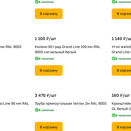
В наличии
В наличии
В корзину
В корзи
1 100 ₽/
шт
1 140 ₽/
ш
0мм RAL 9003
Колено 60 град Grand Line 100 мм RAL
Угол желоб
9003 сигнальный белый
Grand Line
В наличии
В наличии
В корзину
В корзи
3 470 ₽/
шт
160 ₽/
шт
d Line 90 мм RAL
Труба прямоугольная Vortex 2м RAL 9003
Кронштейн 
GL белый (
В наличии
В наличии
В корзину
В корзи