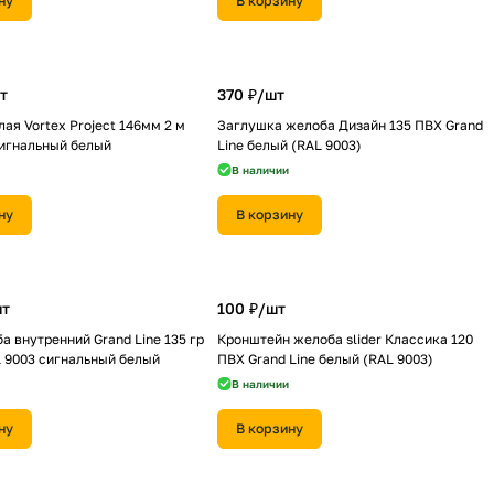
ну
В корзину
т
370 ₽/
шт
лая Vortex Project 146мм 2 м
Заглушка желоба Дизайн 135 ПВХ Grand
сигнальный белый
Line белый (RAL 9003)
В наличии
ну
В корзину
т
100 ₽/
шт
а внутренний Grand Line 135 гр
Кронштейн желоба slider Классика 120
 9003 сигнальный белый
ПВХ Grand Line белый (RAL 9003)
В наличии
ну
В корзину