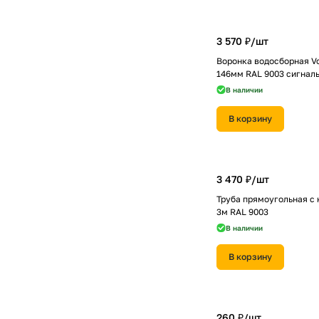
3 570 ₽/
шт
Воронка водосборная Vo
146мм RAL 9003 сигнал
В наличии
В корзину
3 470 ₽/
шт
Труба прямоугольная с 
3м RAL 9003
В наличии
В корзину
260 ₽/
шт