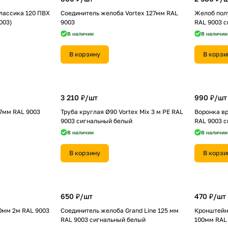
лассика 120 ПВХ
Соединитель желоба Vortex 127мм RAL
Желоб полу
003)
9003
RAL 9003 
В наличии
В наличии
В корзину
В корзи
3 210 ₽/
шт
990 ₽/
шт
27мм RAL 9003
Труба круглая Ø90 Vortex Mix 3 м PE RAL
Воронка вр
9003 сигнальный белый
RAL 9003 
В наличии
В наличии
В корзину
В корзи
650 ₽/
шт
470 ₽/
шт
0мм 2м RAL 9003
Соединитель желоба Grand Line 125 мм
Кронштейн 
RAL 9003 сигнальный белый
100мм RAL