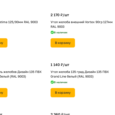
2 170 ₽/
шт
ptima 125/90мм RAL 9003
Угол желоба внешний Vortex 90гр 127мм
RAL 9003
В наличии
ну
В корзину
1 140 ₽/
шт
ль желобов Дизайн 135 ПВХ
Угол желоба 135 град.Дизайн 135 ПВХ
 белый (RAL 9003)
Grand Line белый (RAL 9003)
В наличии
ну
В корзину
т
2 360 ₽/
шт