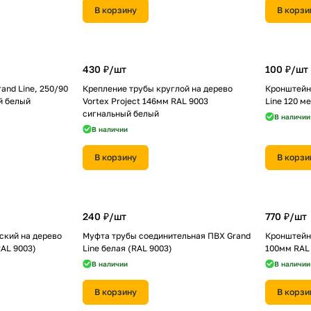
В корзину
В корзи
430 ₽/
шт
100 ₽/
шт
and Line, 250/90
Крепление трубы круглой на дерево
Кронштейн
й белый
Vortex Project 146мм RAL 9003
Line 120 м
сигнальный белый
В наличии
В наличии
В корзину
В корзи
240 ₽/
шт
770 ₽/
шт
ский на дерево
Муфта трубы соединительная ПВХ Grand
Кронштейн 
RAL 9003)
Line белая (RAL 9003)
100мм RAL
В наличии
В наличии
В корзину
В корзи