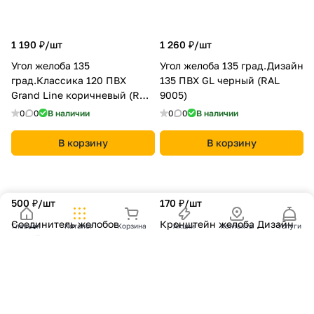
1 190 ₽/
шт
1 260 ₽/
шт
Угол желоба 135
Угол желоба 135 град.Дизайн
град.Классика 120 ПВХ
135 ПВХ GL черный (RAL
Grand Line коричневый (RR
9005)
32)
0
0
В наличии
0
0
В наличии
В корзину
В корзину
500 ₽/
шт
170 ₽/
шт
Соединитель желобов
Кронштейн желоба Дизайн
Главная
Каталог
Корзина
Акции
Контакты
Услуги
Дизайн 135 ПВХ Grand Line
ПВХ Grand Line 135 металл
шоколадный (RAL 8017)
зелёный (RAL 6005)
0
0
В наличии
0
0
В наличии
В корзину
В корзину