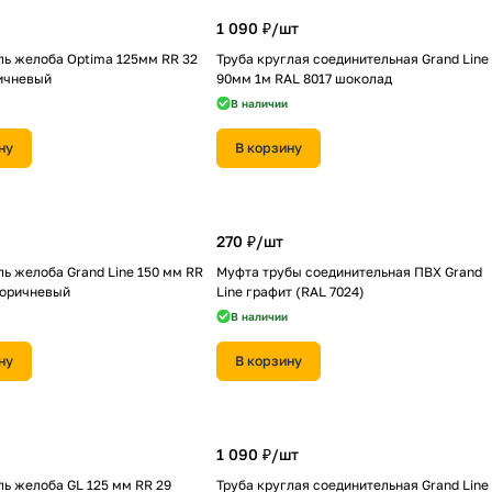
1 090 ₽/
шт
ль желоба Optima 125мм RR 32
Труба круглая соединительная Grand Line
ичневый
90мм 1м RAL 8017 шоколад
В наличии
ну
В корзину
270 ₽/
шт
ь желоба Grand Line 150 мм RR
Муфта трубы соединительная ПВХ Grand
коричневый
Line графит (RAL 7024)
В наличии
ну
В корзину
1 090 ₽/
шт
ь желоба GL 125 мм RR 29
Труба круглая соединительная Grand Line