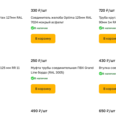
330 ₽/
шт
720 ₽/
шт
rtex 127мм RAL
Соединитель желоба Optima 125мм RAL
Труба круг
7024 мокрый асфальт
90мм 1м R
В наличии
В наличии
В корзину
В корзи
250 ₽/
шт
430 ₽/
шт
125 мм RR 11
Муфта трубы соединительная ПВХ Grand
Втулка сое
Line бордо (RAL 3005)
В наличии
В наличии
В корзину
В корзи
490 ₽/
шт
650 ₽/
шт