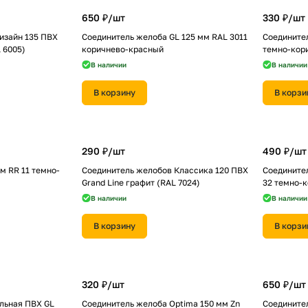
650 ₽/
шт
330 ₽/
шт
изайн 135 ПВХ
Соединитель желоба GL 125 мм RAL 3011
Соедините
 6005)
коричнево-красный
темно-кор
В наличии
В наличии
В корзину
В корзи
290 ₽/
шт
490 ₽/
шт
м RR 11 темно-
Соединитель желобов Классика 120 ПВХ
Соединител
Grand Line графит (RAL 7024)
32 темно-
В наличии
В наличии
В корзину
В корзи
320 ₽/
шт
650 ₽/
шт
льная ПВХ GL
Соединитель желоба Optima 150 мм Zn
Соединител