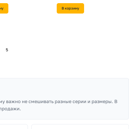
ну
В корзину
480 ₽/
шт
ль желобов Классика 120 ПВХ
Соединитель желоба Vortex Matt 127мм
 коричневый (RR 32)
RAL 9005
В наличии
ну
В корзину
270 ₽/
шт
лая соединительная Optima
Соединитель желобов Классика 120 ПВХ
L 3005 красное вино
Grand Line шоколадный (RAL 8017)
В наличии
ну
В корзину