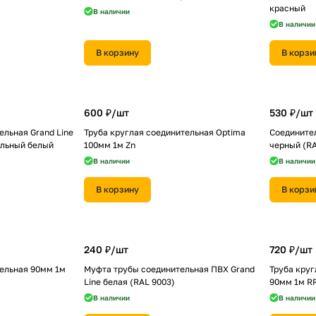
красный
В наличии
В наличии
В корзину
В корзи
600 ₽/
шт
530 ₽/
шт
ельная Grand Line
Труба круглая соединительная Optima
Соедините
альный белый
100мм 1м Zn
черный (RA
В наличии
В наличии
В корзину
В корзи
240 ₽/
шт
720 ₽/
шт
тельная 90мм 1м
Муфта трубы соединительная ПВХ Grand
Труба круг
Line белая (RAL 9003)
90мм 1м R
В наличии
В наличии