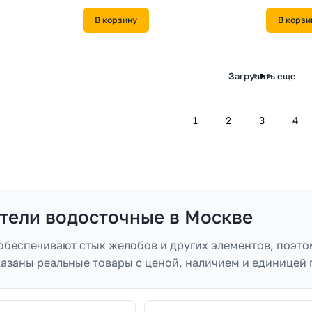
В корзину
В корзи
870 ₽/
шт
270 ₽/
шт
ельная Grand Line
Соединитель трубы Grand Line 90 мм RAL
Соедините
гнальный белый
3005 красное вино
Grand Line
В наличии
В наличии
В корзину
В корзи
770 ₽/
шт
810 ₽/
шт
nd Line 125 мм RR
Соединитель трубы Grand Line 90 мм RAL
Труба круг
7024 мокрый асфальт
90мм 1м RA
В наличии
В наличии
В корзину
В корзи