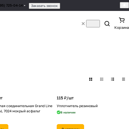
495) 725-04-14
Заказать звонок
Корзина
т
115 ₽/
шт
лая соединительная Grand Line
Уплотнитель резиновый
AL 7024 мокрый асфальт
В наличии