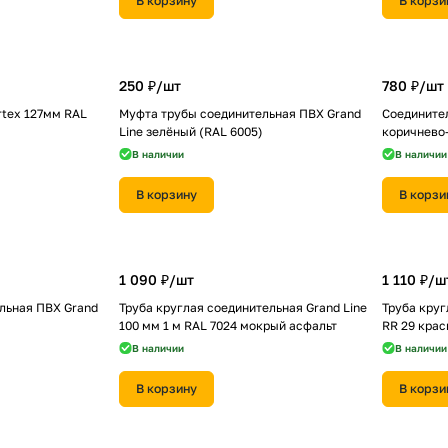
В корзину
В корзи
250 ₽/
шт
780 ₽/
шт
rtex 127мм RAL
Муфта трубы соединительная ПВХ Grand
Соединител
Line зелёный (RAL 6005)
коричнево
В наличии
В наличии
В корзину
В корзи
1 090 ₽/
шт
1 110 ₽/
ш
льная ПВХ Grand
Труба круглая соединительная Grand Line
Труба круг
100 мм 1 м RAL 7024 мокрый асфальт
RR 29 кра
В наличии
В наличии
В корзину
В корзи