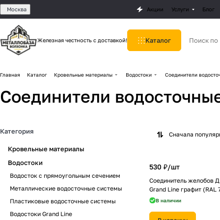
Москва
Акции
Услуги
Блог
Каталог
Железная честность с доставкой!
Главная
Каталог
Кровельные материалы
Водостоки
Соединители водосто
Соединители водосточны
Категория
Сначала популя
Кровельные материалы
Водостоки
530 ₽/
шт
Водосток с прямоугольным сечением
Соединитель желобов Д
Металлические водосточные системы
Grand Line графит (RAL 
Пластиковые водосточные системы
В наличии
Водостоки Grand Line