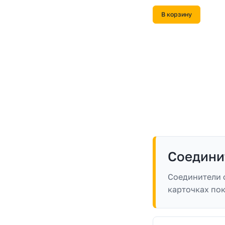
В корзину
1 230 ₽/
шт
Труба круглая соединит
100 мм 1 м RAL 9003 си
В наличии
В корзину
490 ₽/
шт
Соединитель желоба Gra
32 темно-коричневый
В наличии
В корзину