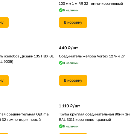
100 мм 1 м RR 32 темно-коричневый
В наличии
ну
В корзину
440 ₽/
шт
ль желобов Дизайн 135 ПВХ GL
Соединитель желоба Vortex 127мм Zn
L 9005)
В наличии
ну
В корзину
1 110 ₽/
шт
лая соединительная Optima
Труба круглая соединительная 90мм 1м
R 32 темно-коричневый
RAL 3011 коричнево-красный
В наличии