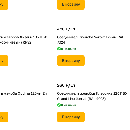
ну
В корзину
450 ₽/
шт
ль желобов Дизайн 135 ПВХ
Соединитель желоба Vortex 127мм RAL
 коричневый (RR32)
7024
В наличии
ну
В корзину
260 ₽/
шт
ль желоба Optima 125мм Zn
Соединитель желобов Классика 120 ПВХ
Grand Line белый (RAL 9003)
В наличии
ну
В корзину