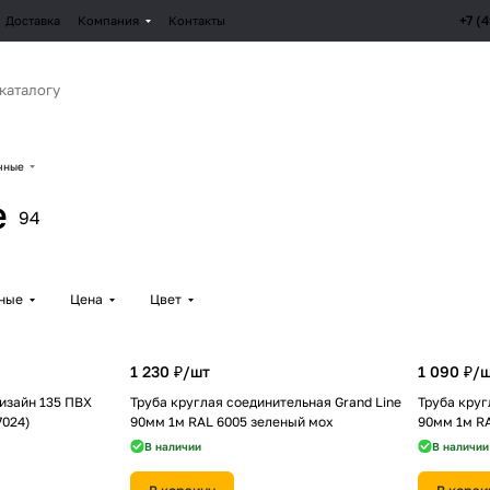
+7 (
Доставка
Компания
Контакты
чные
е
94
рные
Цена
Цвет
1 230 ₽/
шт
1 090 ₽/
ш
изайн 135 ПВХ
Труба круглая соединительная Grand Line
Труба круг
7024)
90мм 1м RAL 6005 зеленый мох
90мм 1м R
В наличии
В наличии