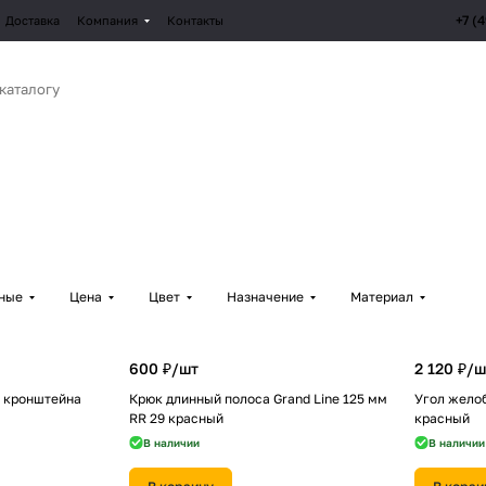
+7 (
Доставка
Компания
Контакты
рные
Цена
Цвет
Назначение
Материал
600 ₽/
шт
2 120 ₽/
ш
 кронштейна
Крюк длинный полоса Grand Line 125 мм
Угол желоб
RR 29 красный
красный
В наличии
В наличии