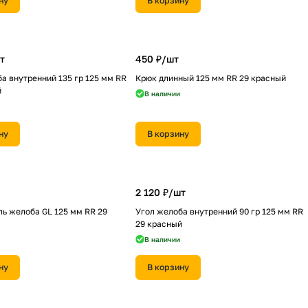
ну
В корзину
т
450 ₽/
шт
а внутренний 135 гр 125 мм RR
Крюк длинный 125 мм RR 29 красный
й
В наличии
ну
В корзину
2 120 ₽/
шт
ь желоба GL 125 мм RR 29
Угол желоба внутренний 90 гр 125 мм RR
29 красный
В наличии
ну
В корзину