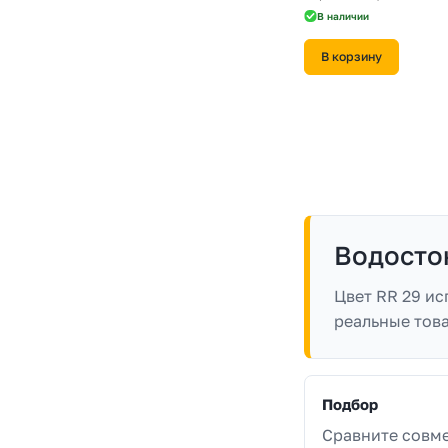
В наличии
В корзину
Водосто
Цвет RR 29 и
реальные тов
Подбор
Сравните совм