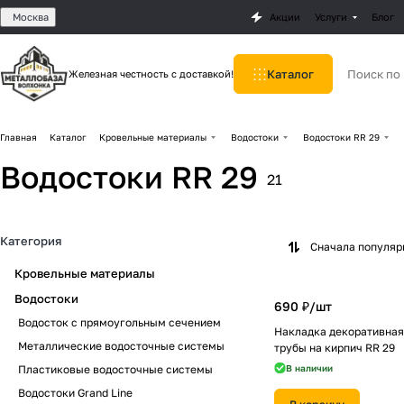
Москва
Акции
Услуги
Блог
Каталог
Железная честность с доставкой!
Главная
Каталог
Кровельные материалы
Водостоки
Водостоки RR 29
Водостоки RR 29
21
Категория
Сначала популя
Кровельные материалы
Водостоки
690 ₽/
шт
Водосток с прямоугольным сечением
Накладка декоративная
Металлические водосточные системы
трубы на кирпич RR 29
Пластиковые водосточные системы
В наличии
Водостоки Grand Line