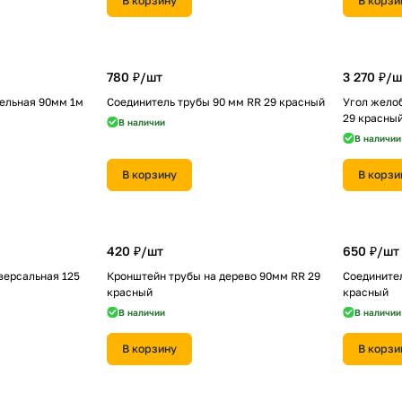
В корзину
В корзи
780 ₽/
шт
3 270 ₽/
ш
тельная 90мм 1м
Соединитель трубы 90 мм RR 29 красный
Угол желоб
29 красны
В наличии
В наличии
В корзину
В корзи
420 ₽/
шт
650 ₽/
шт
версальная 125
Кронштейн трубы на дерево 90мм RR 29
Соединител
красный
красный
В наличии
В наличии
В корзину
В корзи