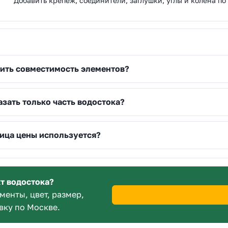
Добавить крепеж, соединители, заглушки, углы и колена по
ить совместимость элементов?
зать только часть водостока?
ица цены используется?
т водостока?
менты, цвет, размер,
вку по Москве.