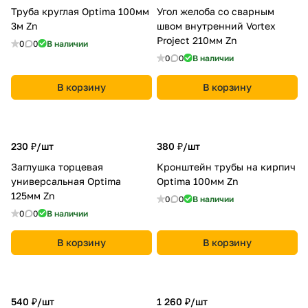
Труба круглая Optima 100мм
Угол желоба со сварным
3м Zn
швом внутренний Vortex
Project 210мм Zn
0
0
В наличии
0
0
В наличии
В корзину
В корзину
230 ₽/
шт
380 ₽/
шт
Заглушка торцевая
Кронштейн трубы на кирпич
универсальная Optima
Optima 100мм Zn
125мм Zn
0
0
В наличии
0
0
В наличии
В корзину
В корзину
540 ₽/
шт
1 260 ₽/
шт