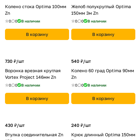
Колено стока Optima 100мм
Желоб полукруглый Optima
Zn
150мм 3м Zn
0
0
В наличии
0
0
В наличии
В корзину
В корзину
730 ₽/
шт
540 ₽/
шт
Воронка врезная круглая
Колено 60 град Optima 90мм
Vortex Project 146мм Zn
Zn
0
0
В наличии
0
0
В наличии
В корзину
В корзину
430 ₽/
шт
240 ₽/
шт
Втулка соединительная Zn
Крюк длинный Optima 150мм