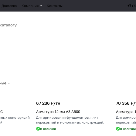
+7 (
Доставка
Компания
Контакты
рные
67 236 ₽/
тн
70 356 ₽/
0С
Арматура 12 мм А3 А500
Арматура 1
тных конструкций
Для армирования фундаментов, плит
Для армиро
ий
перекрытий и монолитных конструкций.
перекрытий
В наличии
В наличии