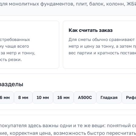
для монолитных фундаментов, плит, балок, колонн, ЖБ
Как считать заказ
остребованных
Для сметы обычно сравнивают 
му чаще всего
метр и цену за тонну, а затем 
за метр и тонну,
вес партии и кратность постав
сть резки.
разделы
6 мм
8 мм
10 мм
16 мм
А500С
Гладкая
Риф
покупателя здесь важны одни и те же вещи: понятный с
чие, корректная цена, возможность быстро пересчитать