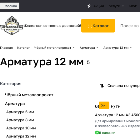
Москва
Акции
Услуги
Блог
Каталог
Железная честность с доставкой!
Главная
Каталог
Чёрный металлопрокат
Арматура
Арматура 12 мм
Арматура 12 мм
5
Категория
Сначала популя
Чёрный металлопрокат
Арматура
68 016 ₽/
Хит
тн
Арматура 6 мм
Арматура 12 мм А3 А50
Арматура 8 мм
Для армирования моноли
и железобетонных издел
Арматура 10 мм
В наличии
Арматура 12 мм