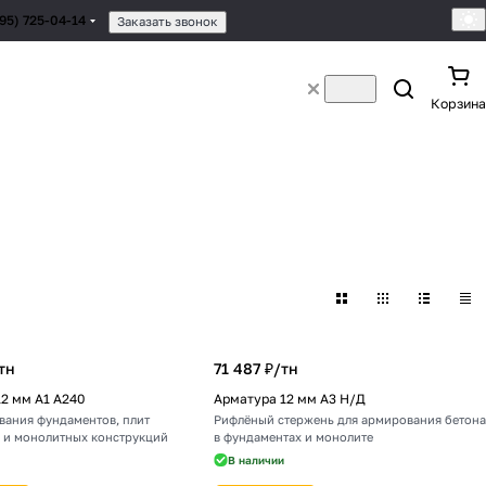
495) 725-04-14
Заказать звонок
Корзина
тн
71 487 ₽/
тн
2 мм А1 А240
Арматура 12 мм А3 Н/Д
вания фундаментов, плит
Рифлёный стержень для армирования бетона
 и монолитных конструкций
в фундаментах и монолите
В наличии