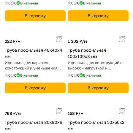
металлоконструкций. Высокая
долговечность.
0
0
В наличии
0
0
В наличии
прочность.
В корзину
В корзину
222 ₽/
м
1 302 ₽/
м
Труба профильная 40х40х4
Труба профильная
мм
100х100х8 мм
Идеальна для каркасов,
Идеальна для конструкций с
конструкций и уменьшения
высокой нагрузкой и
веса металлоконструкций.
устойчивостью.
0
0
В наличии
0
0
В наличии
В корзину
В корзину
768 ₽/
м
158 ₽/
м
Труба профильная 80х80х6
Труба профильная 50х50х2
мм
мм