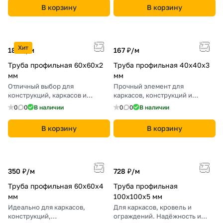
В корзину
В корзину
Хит
185 ₽/
м
167 ₽/
м
Труба профильная 60х60х2
Труба профильная 40х40х3
мм
мм
Отличный выбор для
Прочный элемент для
конструкций, каркасов и
каркасов, конструкций и
металлоконструкций.
опорных систем.
0
0
В наличии
0
0
В наличии
В корзину
В корзину
350 ₽/
м
728 ₽/
м
Труба профильная 60х60х4
Труба профильная
мм
100х100х5 мм
Идеально для каркасов,
Для каркасов, кровель и
конструкций,
ограждений. Надёжность и