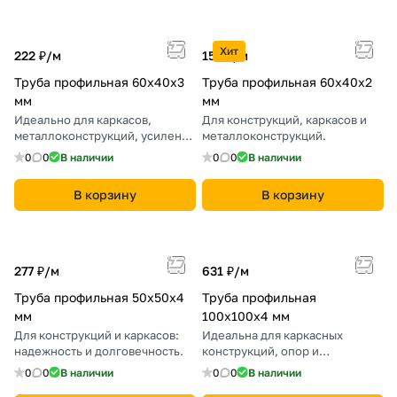
Хит
222 ₽/
м
153 ₽/
м
Труба профильная 60х40х3
Труба профильная 60х40х2
мм
мм
Идеально для каркасов,
Для конструкций, каркасов и
металлоконструкций, усиления
металлоконструкций.
сооружений.
0
0
В наличии
0
0
В наличии
В корзину
В корзину
277 ₽/
м
631 ₽/
м
Труба профильная 50х50х4
Труба профильная
мм
100х100х4 мм
Для конструкций и каркасов:
Идеальна для каркасных
надежность и долговечность.
конструкций, опор и
металлосборочных работ.
0
0
В наличии
0
0
В наличии