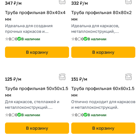
347 ₽/
м
332 ₽/
м
Труба профильная 80х40х4
Труба профильная 80х80х2
мм
мм
Идеальна для создания
Идеальна для каркасов,
прочных каркасов и
металлоконструкций,
металлических конструкций.
мебельных изделий.
0
0
В наличии
0
0
В наличии
В корзину
В корзину
125 ₽/
м
151 ₽/
м
Труба профильная 50х50х1.5
Труба профильная 60х60х1.5
мм
мм
Для каркасов, стеллажей и
Отлично подходит для каркасов
металлоконструкций.
и металлоконструкций.
Надежность и прочность.
0
0
В наличии
0
0
В наличии
В корзину
В корзину