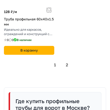
128 ₽/
м
Труба профильная 60х40х1.5
мм
Идеально для каркасов,
ограждений и конструкций с
небольшой нагрузкой.
0
0
В наличии
В корзину
1
2
Где купить профильные
трубы для ворот в Москве?