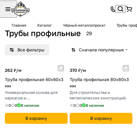
Главная
Каталог
Чёрный металлопрокат
Трубы про
Трубы профильные
29
Все фильтры
Сначала популярные
262 ₽/
м
370 ₽/
м
Труба профильная 60х60х3
Труба профильная 80х80х3
мм
мм
Универсальная основа для
Для строительства и
каркасов и
металлических конструкций.
металлоконструкций.
0
0
В наличии
0
0
В наличии
В корзину
В корзину