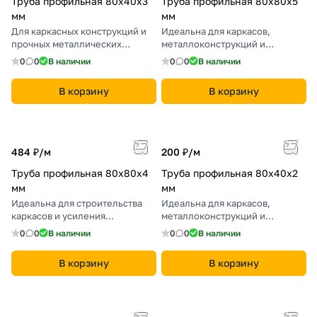
Труба профильная 80х40х3
Труба профильная 80х80х5
мм
мм
Для каркасных конструкций и
Идеальна для каркасов,
прочных металлических
металлоконструкций и
сооружений.
опорных сооружений.
0
0
В наличии
0
0
В наличии
В корзину
В корзину
484 ₽/
м
200 ₽/
м
Труба профильная 80х80х4
Труба профильная 80х40х2
мм
мм
Идеальна для строительства
Идеальна для каркасов,
каркасов и усиления
металлоконструкций и
металлоконструкций.
опорных систем.
0
0
В наличии
0
0
В наличии
В корзину
В корзину