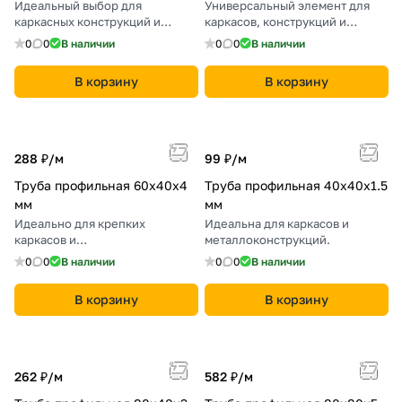
Идеальный выбор для
Универсальный элемент для
каркасных конструкций и
каркасов, конструкций и
металлоконструкций.
сварных изделий.
0
0
В наличии
0
0
В наличии
В корзину
В корзину
288 ₽/
м
99 ₽/
м
Труба профильная 60х40х4
Труба профильная 40х40х1.5
мм
мм
Идеально для крепких
Идеальна для каркасов и
каркасов и
металлоконструкций.
металлоконструкций в
0
0
В наличии
0
0
В наличии
строительстве.
В корзину
В корзину
262 ₽/
м
582 ₽/
м