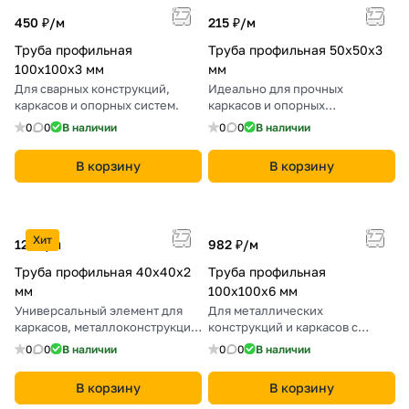
450 ₽/
м
215 ₽/
м
Труба профильная
Труба профильная 50х50х3
100х100х3 мм
мм
Для сварных конструкций,
Идеально для прочных
каркасов и опорных систем.
каркасов и опорных
конструкций в строительстве.
0
0
В наличии
0
0
В наличии
В корзину
В корзину
Хит
121 ₽/
м
982 ₽/
м
Труба профильная 40х40х2
Труба профильная
мм
100х100х6 мм
Универсальный элемент для
Для металлических
каркасов, металлоконструкций
конструкций и каркасов с
и мебели.
высокой нагрузкой.
0
0
В наличии
0
0
В наличии
В корзину
В корзину