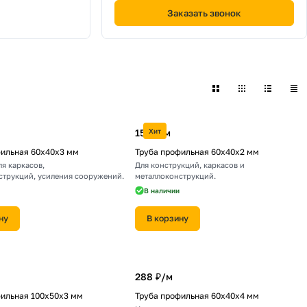
Заказать звонок
рофильная 40х25
Труба профильная 50х25
рофильная 80х60
Труба профильная 100х50
3 товара
рофильная 120х80
2 товара
153 ₽/
Хит
м
фильная 60х40х3 мм
Труба профильная 60х40х2 мм
я каркасов,
Для конструкций, каркасов и
струкций, усиления сооружений.
металлоконструкций.
В наличии
ну
В корзину
288 ₽/
м
фильная 100х50х3 мм
Труба профильная 60х40х4 мм