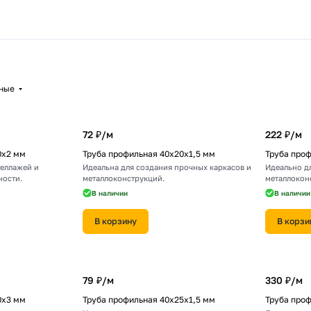
0х20
Труба профильная 40х20
Труба п
0х40
Труба профильная 80х40
Труба п
3 товара
3 товара
00х80
Труба профильная 120х60
Труба п
3 товара
2 товара
2 товара
3 товара
рные
72 ₽/
м
222 ₽/
м
0х2 мм
Труба профильная 40х20х1,5 мм
Труба про
теллажей и
Идеальна для создания прочных каркасов и
Идеально дл
ности.
металлоконструкций.
металлокон
В наличии
В наличии
В корзину
В корзи
79 ₽/
м
330 ₽/
м
0х3 мм
Труба профильная 40х25х1,5 мм
Труба про