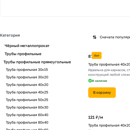
Труба профильная 30х15
Труба профильная 3
Труба профильная 60х30
Труба профильная 6
1 товар
2 товара
Труба профильная 100х60
Труба профильная 1
4 товара
4 товара
2 товара
1 товар
Категория
Сначала популя
Чёрный металлопрокат
Трубы профильные
87 ₽/
Хит
м
Трубы профильные прямоугольные
Труба профильная 40х2
Труба профильная 30х15
Идеальна для каркасов, с
конструкций любой слож
Труба профильная 30х20
В наличии
Труба профильная 40х20
Труба профильная 40х25
В корзину
Труба профильная 50х25
Труба профильная 60х30
Труба профильная 60х40
121 ₽/
м
Труба профильная 80х40
Труба профильная 40х2
Труба профильная 80х60