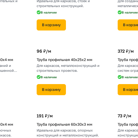
ительных и
Идеальна для каркасов, стоек и
Для создан
строительных конструкций.
металличес
В наличии
В наличии
В корзину
В корзи
96 ₽/
м
372 ₽/
м
60х4 мм
Труба профильная 40х25х2 мм
Труба про
аний и
Для каркасов, металлоконструкций и
Для каркасо
ышенной
строительных проектов.
систем огр
В наличии
В наличии
В корзину
В корзи
191 ₽/
м
73 ₽/
м
50х4 мм
Труба профильная 60х30х3 мм
Труба про
рочных
Идеальна для каркасов, опорных
Для каркасо
ркасов.
конструкций и металлоконструкций.
конструкци