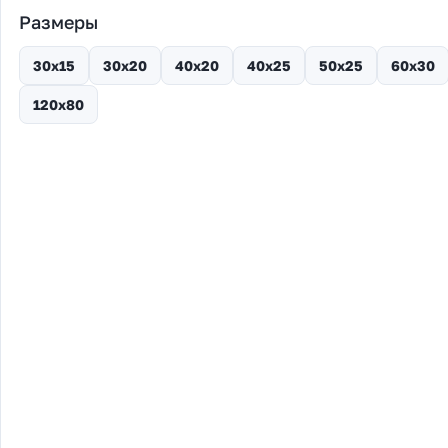
Размеры
30х15
30х20
40х20
40х25
50х25
60х30
120х80