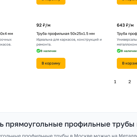
92 ₽/
м
643 ₽/
м
60х4 мм
Труба профильная 50х25х1.5 мм
Труба про
прочных
Идеальна для каркасов, конструкций и
Универсаль
ркасов.
ремонта.
металлокон
В наличии
В наличии
В корзину
В корзи
1
2
ть прямоугольные профильные трубы 
угольные профильные трубы в Москве можно на Металло