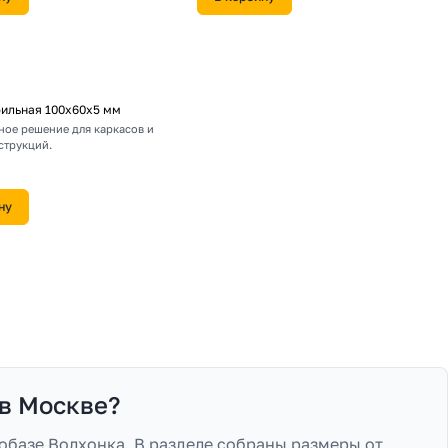
фильная 100х60х5 мм
ное решение для каркасов и
струкций.
ну
в Москве?
базе Волхонка. В разделе собраны размеры от