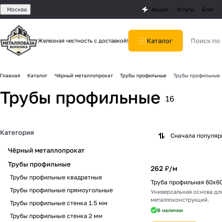
Москва
Акции
Услуги
Блог
Каталог
Железная честность с доставкой!
Главная
Каталог
Чёрный металлопрокат
Трубы профильные
Трубы профильные
Трубы профильные
16
Категория
Сначала популя
Чёрный металлопрокат
Трубы профильные
262 ₽/
м
Трубы профильные квадратные
Труба профильная 60х6
Трубы профильные прямоугольные
Универсальная основа для
металлоконструкций.
Трубы профильные стенка 1.5 мм
В наличии
Трубы профильные стенка 2 мм