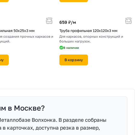
659 ₽/
м
фильная 50х25х3 мм
Труба профильная 120х120х3 мм
ля создания прочных каркасов и
Для каркасов, опорных конструкций и
укций.
больших нагрузок.
В наличии
ну
В корзину
мм в Москве?
Металлобазе Волхонка. В разделе собраны
 в карточках, доступна резка в размер,