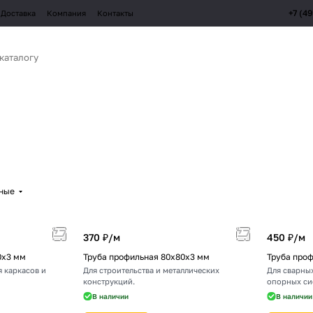
+7 (4
Доставка
Компания
Контакты
рные
370 ₽/
м
450 ₽/
м
0х3 мм
Труба профильная 80х80х3 мм
Труба про
 каркасов и
Для строительства и металлических
Для сварных
конструкций.
опорных си
В наличии
В наличии