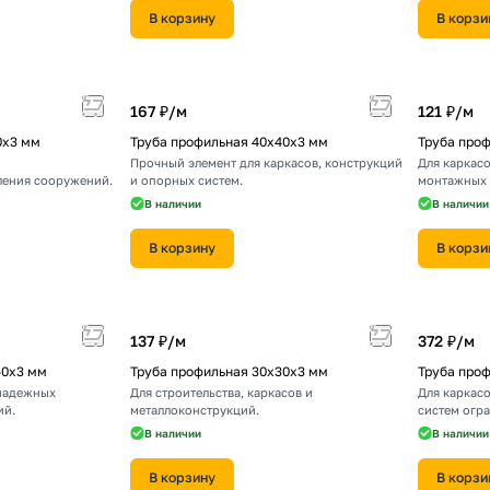
В корзину
В корзи
167 ₽/
м
121 ₽/
м
0х3 мм
Труба профильная 40х40х3 мм
Труба про
Прочный элемент для каркасов, конструкций
Для каркасо
ления сооружений.
и опорных систем.
монтажных 
В наличии
В наличии
В корзину
В корзи
137 ₽/
м
372 ₽/
м
50х3 мм
Труба профильная 30х30х3 мм
Труба про
 надежных
Для строительства, каркасов и
Для каркасо
ий.
металлоконструкций.
систем огр
В наличии
В наличии
В корзину
В корзи