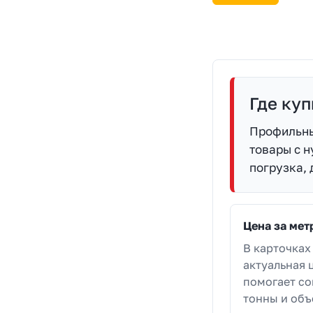
Где куп
Профильны
товары с н
погрузка, 
Цена за мет
В карточках
актуальная ц
помогает со
тонны и объ