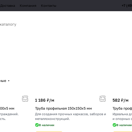
+7 (4
Доставка
Компания
Контакты
рные
1 186 ₽/
м
582 ₽/
м
100х5 мм
Труба профильная 150х150х5 мм
Труба про
ограждений.
Для создания прочных каркасов, заборов и
Идеальна д
сть.
металлоконструкций.
и опорных 
В наличии
В наличии