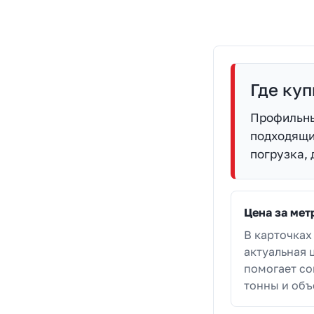
Где ку
Профильны
подходящие
погрузка, 
Цена за мет
В карточках
актуальная ц
помогает со
тонны и объ