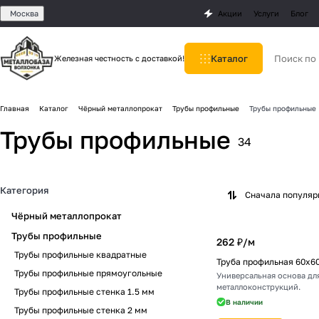
Москва
Акции
Услуги
Блог
Каталог
Железная честность с доставкой!
Главная
Каталог
Чёрный металлопрокат
Трубы профильные
Трубы профильные
Трубы профильные
34
Категория
Сначала популя
Чёрный металлопрокат
Трубы профильные
262 ₽/
м
Трубы профильные квадратные
Труба профильная 60х6
Трубы профильные прямоугольные
Универсальная основа для
металлоконструкций.
Трубы профильные стенка 1.5 мм
В наличии
Трубы профильные стенка 2 мм