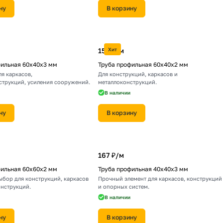
ну
В корзину
153 ₽/
Хит
м
фильная 60х40х3 мм
Труба профильная 60х40х2 мм
я каркасов,
Для конструкций, каркасов и
струкций, усиления сооружений.
металлоконструкций.
В наличии
ну
В корзину
167 ₽/
м
фильная 60х60х2 мм
Труба профильная 40х40х3 мм
ыбор для конструкций, каркасов
Прочный элемент для каркасов, конструкций
онструкций.
и опорных систем.
В наличии
ну
В корзину