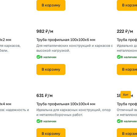
В корзину
В корзи
982 ₽/
м
222 ₽/
м
0х2 мм
Труба профильная 100х100х6 мм
Труба про
ля каркасов,
Для металлических конструкций и каркасов с
Идеально дл
бели.
высокой нагрузкой.
металлокон
В наличии
В наличии
В корзину
В корзи
631 ₽/
м
185 ₽/
Хит
м
0х4 мм
Труба профильная 100х100х4 мм
Труба про
ов: надежность и
Идеальна для каркасных конструкций, опор
Отличный в
и металлосборочных работ.
и металлок
В наличии
В наличии
В корзину
В корзи