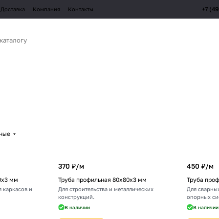
+7 (4
Доставка
Компания
Контакты
рные
370 ₽/
м
450 ₽/
м
0х3 мм
Труба профильная 80х80х3 мм
Труба про
 каркасов и
Для строительства и металлических
Для сварных
конструкций.
опорных си
В наличии
В наличии