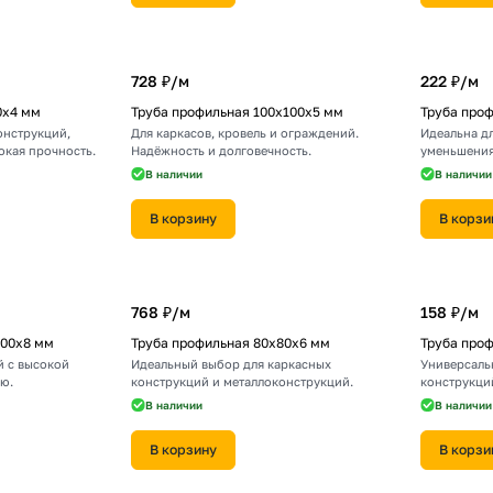
728 ₽/
м
222 ₽/
м
0х4 мм
Труба профильная 100х100х5 мм
Труба про
онструкций,
Для каркасов, кровель и ограждений.
Идеальна дл
окая прочность.
Надёжность и долговечность.
уменьшения
В наличии
В наличии
В корзину
В корзи
768 ₽/
м
158 ₽/
м
100х8 мм
Труба профильная 80х80х6 мм
Труба про
й с высокой
Идеальный выбор для каркасных
Универсаль
ю.
конструкций и металлоконструкций.
конструкци
В наличии
В наличии
В корзину
В корзи