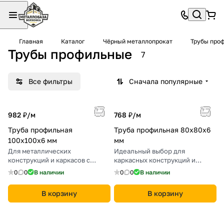
Главная
Каталог
Чёрный металлопрокат
Трубы про
Трубы профильные
7
Все фильтры
Сначала популярные
982 ₽/
м
768 ₽/
м
Труба профильная
Труба профильная 80х80х6
100х100х6 мм
мм
Для металлических
Идеальный выбор для
конструкций и каркасов с
каркасных конструкций и
высокой нагрузкой.
металлоконструкций.
0
0
В наличии
0
0
В наличии
В корзину
В корзину