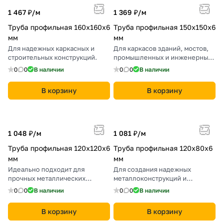
1 467 ₽/
м
1 369 ₽/
м
Труба профильная 160х160х6
Труба профильная 150х150х6
мм
мм
Для надежных каркасных и
Для каркасов зданий, мостов,
строительных конструкций.
промышленных и инженерных
конструкций.
0
0
В наличии
0
0
В наличии
В корзину
В корзину
1 048 ₽/
м
1 081 ₽/
м
Труба профильная 120х120х6
Труба профильная 120х80х6
мм
мм
Идеально подходит для
Для создания надежных
прочных металлических
металлоконструкций и
конструкций и каркасов.
каркасных сооружений.
0
0
В наличии
0
0
В наличии
В корзину
В корзину