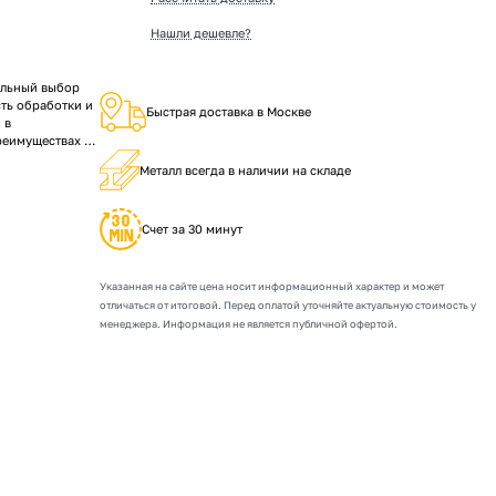
Нашли дешевле?
альный выбор
ть обработки и
Быстрая доставка в Москве
 в
реимуществах и
Металл всегда в наличии на складе
Счет за 30 минут
Указанная на сайте цена носит информационный характер и может
отличаться от итоговой. Перед оплатой уточняйте актуальную стоимость у
менеджера. Информация не является публичной офертой.