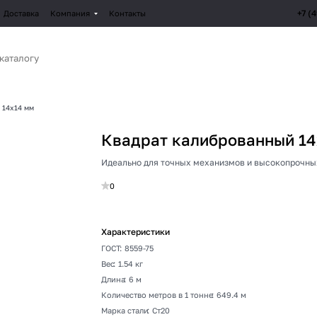
+7 (
Доставка
Компания
Контакты
 14х14 мм
Квадрат калиброванный 14
Идеально для точных механизмов и высокопрочны
0
Характеристики
ГОСТ
:
8559-75
Вес
:
1.54 кг
Длина
:
6 м
Количество метров в 1 тонне
:
649.4 м
Марка стали
:
Ст20