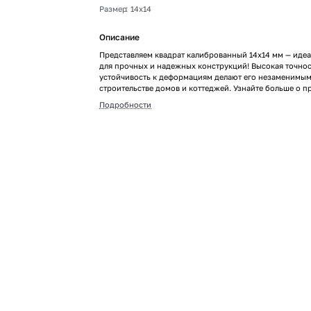
Размер
:
14х14
Описание
Представляем квадрат калиброванный 14x14 мм — иде
для прочных и надежных конструкций! Высокая точнос
устойчивость к деформациям делают его незаменимым
строительстве домов и коттеджей. Узнайте больше о п
сделайте шаг к успешному проекту на нашем сайте!
Подробности