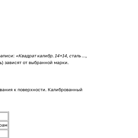
записи:
«Квадрат калибр. 14×14, сталь …,
ть) зависят от выбранной марки.
ования к поверхности. Калиброванный
 рам