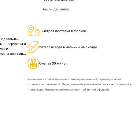
Нашли дешевле?
Быстрая доставка в Москве
— идеальный
ь к нагрузкам и
Металл всегда в наличии на складе
мов и
ности для ваших
Счет за 30 минут
Указанная на сайте цена носит информационный характер и может
отличаться от итоговой. Перед оплатой уточняйте актуальную стоимость у
менеджера. Информация не является публичной офертой.