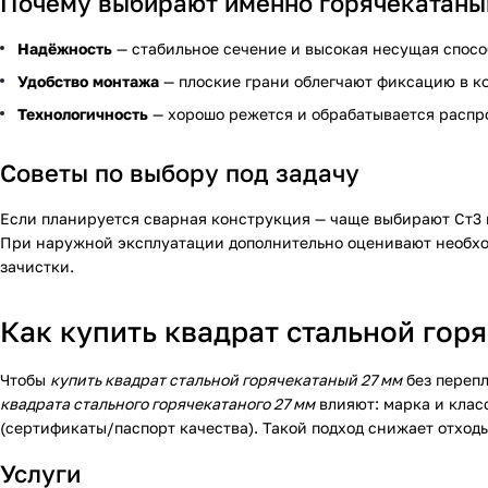
Почему выбирают именно горячекатаны
Надёжность
— стабильное сечение и высокая несущая спосо
Удобство монтажа
— плоские грани облегчают фиксацию в ко
Технологичность
— хорошо режется и обрабатывается расп
Советы по выбору под задачу
Если планируется сварная конструкция — чаще выбирают Ст3 и
При наружной эксплуатации дополнительно оценивают необход
зачистки.
Как купить квадрат стальной горя
Чтобы
купить квадрат стальной горячекатаный 27 мм
без перепл
квадрата стального горячекатаного 27 мм
влияют: марка и клас
(сертификаты/паспорт качества). Такой подход снижает отходы 
Услуги