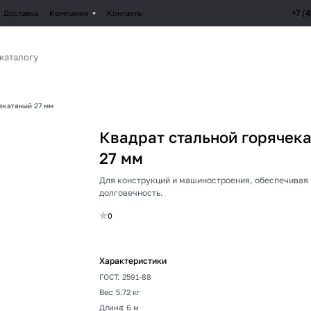
+7 (
Доставка
Компания
Контакты
екатаный 27 мм
Квадрат стальной горячек
27 мм
Для конструкций и машиностроения, обеспечивая 
долговечность.
0
Характеристики
ГОСТ
:
2591-88
Вес
:
5.72 кг
Длина
:
6 м