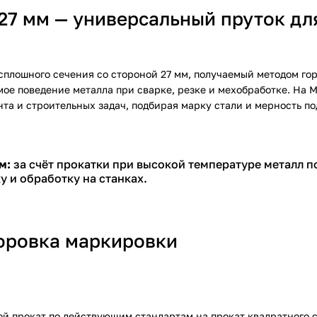
27 мм — универсальный пруток дл
 сплошного сечения со стороной 27 мм, получаемый методом го
емое поведение металла при сварке, резке и мехобработке. На
та и строительных задач, подбирая марку стали и мерность по
м:
за счёт прокатки при высокой температуре металл п
у и обработку на станках.
фровка маркировки
ой прокат по действующим стандартам на прокат квадратного 