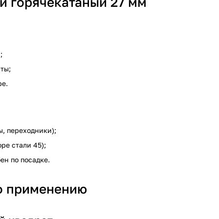
ой горячекатаный 27 мм
;
ты;
ре.
ы, переходники);
ре стали 45);
ен по посадке.
о применению