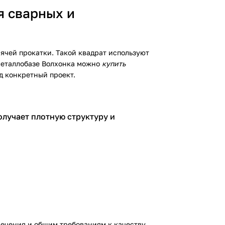
я сварных и
рячей прокатки. Такой квадрат используют
 Металлобазе Волхонка можно
купить
д конкретный проект.
олучает плотную структуру и
сечения и общим требованиям к качеству