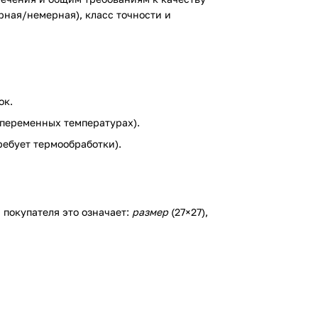
ерная/немерная), класс точности и
ок.
 переменных температурах).
ребует термообработки).
 покупателя это означает:
размер
(27×27),