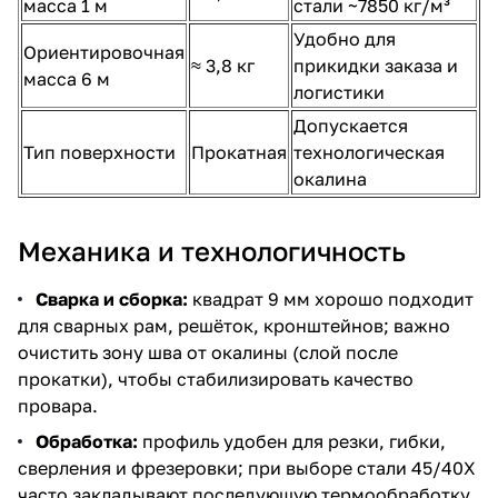
масса 1 м
стали ~7850 кг/м³
Удобно для
Ориентировочная
≈ 3,8 кг
прикидки заказа и
масса 6 м
логистики
Допускается
Тип поверхности
Прокатная
технологическая
окалина
Механика и технологичность
Сварка и сборка:
квадрат 9 мм хорошо подходит
для сварных рам, решёток, кронштейнов; важно
очистить зону шва от окалины (слой после
прокатки), чтобы стабилизировать качество
провара.
Обработка:
профиль удобен для резки, гибки,
сверления и фрезеровки; при выборе стали 45/40Х
часто закладывают последующую термообработку