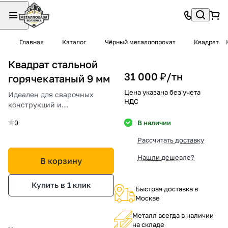
Главная
Каталог
Чёрный металлопрокат
Квадрат
Квадрат стальной
31 000 ₽/
тн
горячекатаный 9 мм
Цена указана без учета
Идеален для сварочных
НДС
конструкций и
металлоконструкций.
0
В наличии
Рассчитать доставку
Нашли дешевле?
В корзину
Купить в 1 клик
Быстрая доставка в
Москве
Металл всегда в наличии
на складе