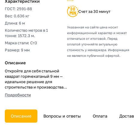
Характеристики
ГОСТ
:
2591-88
Счет за 30 минут
Вес
:
0.636 кг
Длина
:
6 м
Указанная на сайте цена носит
Количество метров в 1
информационный характер и может
тонне
:
1572.3 м.
отличаться от итоговой. Перед
Марка стали
:
Ст3
оплатой уточняйте актуальную
Размер
:
9 мм
стоимость у менеджера. Информация
не является публичной офертой.
Описание
Откройте для себя стальной
квадрат горячекатаный 9 мм —
идеальное решение для
строительства и производства.
Прочный, устойчивый к
Подробности
нагрузкам и коррозии, он
обеспечивает надежность и
долговечность вашим
проектам. Закажите у нас для
Описание
Вопросы и ответы
Оплата
Достав
эффективной работы и
уверенности в результате!