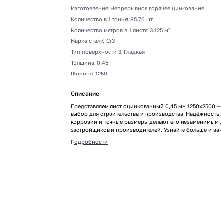
Изготовление
:
Непрерывное горячее цинкование
Количество в 1 тонне
:
85.76 шт
Количество метров в 1 листе
:
3.125 м²
Марка стали
:
Ст3
Тип поверхности 3
:
Гладкая
Толщина
:
0,45
Ширина
:
1250
Описание
Представляем лист оцинкованный 0,45 мм 1250х2500 
выбор для строительства и производства. Надёжность,
коррозии и точные размеры делают его незаменимым 
застройщиков и производителей. Узнайте больше и за
качественные материалы для успешных проектов!
Подробности