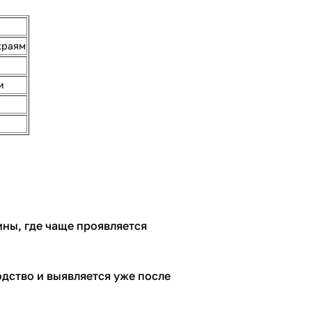
краям
и
ины, где чаще проявляется
одство и выявляется уже после