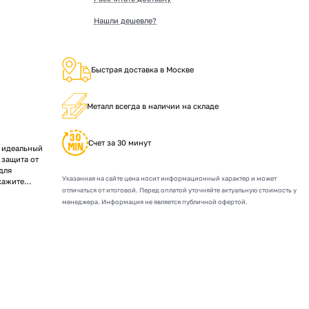
Нашли дешевле?
Быстрая доставка в Москве
Металл всегда в наличии на складе
Счет за 30 минут
— идеальный
 защита от
для
Указанная на сайте цена носит информационный характер и может
кажите
отличаться от итоговой. Перед оплатой уточняйте актуальную стоимость у
менеджера. Информация не является публичной офертой.