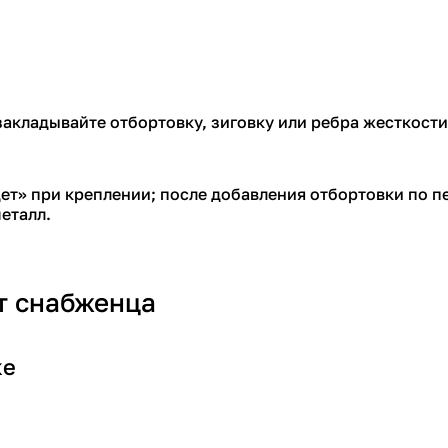
акладывайте отбортовку, зиговку или ребра жесткости
дет» при креплении; после добавления отбортовки по 
еталл.
ст снабженца
ке