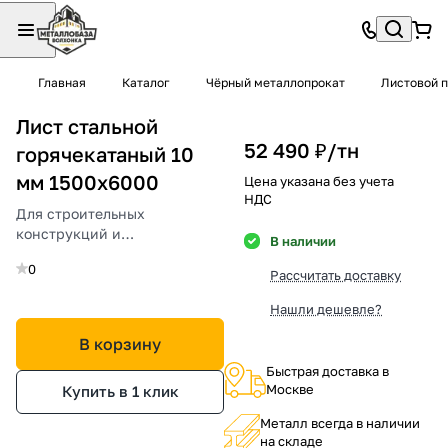
Главная
Каталог
Чёрный металлопрокат
Листовой 
Лист стальной
52 490 ₽/
тн
горячекатаный 10
мм 1500х6000
Цена указана без учета
НДС
Для строительных
конструкций и
В наличии
машиностроения.
0
Надежность и долговечность.
Рассчитать доставку
Нашли дешевле?
В корзину
Быстрая доставка в
Москве
Купить в 1 клик
Металл всегда в наличии
на складе