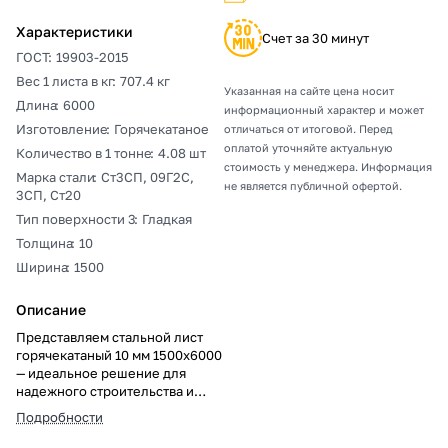
Характеристики
Счет за 30 минут
ГОСТ
:
19903-2015
Вес 1 листа в кг
:
707.4 кг
Указанная на сайте цена носит
Длина
:
6000
информационный характер и может
Изготовление
:
Горячекатаное
отличаться от итоговой. Перед
оплатой уточняйте актуальную
Количество в 1 тонне
:
4.08 шт
стоимость у менеджера. Информация
Марка стали
:
Ст3СП, 09Г2С,
не является публичной офертой.
3СП, Ст20
Тип поверхности 3
:
Гладкая
Толщина
:
10
Ширина
:
1500
Описание
Представляем стальной лист
горячекатаный 10 мм 1500х6000
— идеальное решение для
надежного строительства и
производства. Высокая
Подробности
прочность и коррозионная
стойкость обеспечивают