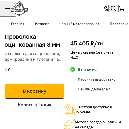
Главная
Каталог
Чёрный металлопрокат
Проволока
Проволока
45 405 ₽/
тн
оцинкованная 3 мм
Цена указана без учета
Идеальна для закрепления,
НДС
армирования и плетения в
строительстве.
0
В наличии
Рассчитать доставку
Нашли дешевле?
В корзину
Купить в 1 клик
Быстрая доставка в
Москве
Металл всегда в наличии
на складе