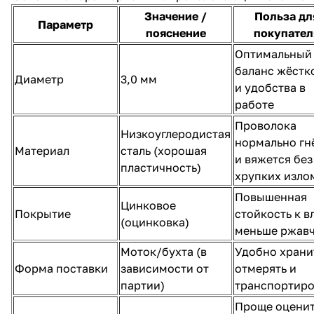
Значение /
Польза дл
Параметр
пояснение
покупател
Оптимальный
баланс жёстк
Диаметр
3,0 мм
и удобства в
работе
Проволока
Низкоуглеродистая
нормально гн
Материал
сталь (хорошая
и вяжется без
пластичность)
хрупких изло
Повышенная
Цинковое
Покрытие
стойкость к в
(оцинковка)
меньше ржав
Моток/бухта (в
Удобно храни
Форма поставки
зависимости от
отмерять и
партии)
транспортиро
Проще оцени