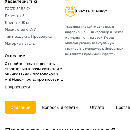
Характеристики
ГОСТ
:
3282-74
Счет за 30 минут
Диаметр
:
3
Длина
:
200 м
Указанная на сайте цена носит
Марка стали
:
Ст3
информационный характер и может
Тип продукта
:
Проволока
отличаться от итоговой. Перед
Материал
:
сталь
оплатой уточняйте актуальную
стоимость у менеджера. Информация
не является публичной офертой.
Описание
Откройте новые горизонты
строительных возможностей с
оцинкованной проволокой 3
мм! Надёжность, прочность и
защита от коррозии делают её
Подробности
идеальным выбором для
коттеджей и промышленных
объектов. Узнайте больше на
нашем сайте и инвестируйте в
Описание
Вопросы и ответы
Оплата
Достав
качество, которое служит
долгие годы.