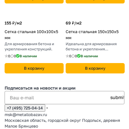
155 ₽/
м2
69 ₽/
м2
Сетка стальная 100х100х5
Сетка стальная 150х150х5
мм
мм
Для армирования бетона и
Идеальна для армирования
укрепления конструкций.
бетона и укрепления
строительных конструкций.
0
0
В наличии
0
0
В наличии
В корзину
В корзину
Подписаться
на новости и акции
+7 (495) 725-04-14
msk@metallobazav.ru
Московская область, городской округ Подольск, деревня
Малое Брянцево