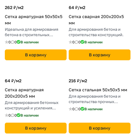
262 ₽/
м2
64 ₽/
м2
Сетка арматурная 50х50х5
Сетка сварная 200х200х5
мм
мм
Идеальна для армирования
Для армирования бетона и
бетона в строительных
строительства конструкций.
конструкциях.
0
0
В наличии
0
0
В наличии
В корзину
В корзину
64 ₽/
м2
216 ₽/
м2
Сетка арматурная
Сетка стальная 50х50х5 мм
200х200х5 мм
Для армирования бетона и
строительства прочных
Для армирования бетонных
ограждений.
конструкций и усиления
0
0
В наличии
дорожного покрытия.
0
0
В наличии
В корзину
В корзину