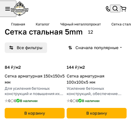
Главная
Каталог
Чёрный металлопрокат
Сетка стал
Сетка стальная 5mm
12
Все фильтры
Сначала популярные
84 ₽/
м2
144 ₽/
м2
Сетка арматурная 150х150х5
Сетка арматурная
мм
100х100х5 мм
Для усиления бетонных
Усиление бетонных
конструкций и повышения их
конструкций, обеспечение
прочности.
прочности и долговечности.
0
0
В наличии
0
0
В наличии
В корзину
В корзину