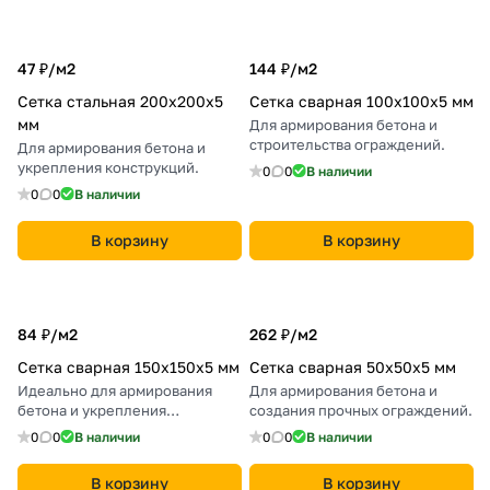
47 ₽/
м2
144 ₽/
м2
Сетка стальная 200х200х5
Сетка сварная 100х100х5 мм
мм
Для армирования бетона и
строительства ограждений.
Для армирования бетона и
укрепления конструкций.
0
0
В наличии
0
0
В наличии
В корзину
В корзину
84 ₽/
м2
262 ₽/
м2
Сетка сварная 150х150х5 мм
Сетка сварная 50х50х5 мм
Идеально для армирования
Для армирования бетона и
бетона и укрепления
создания прочных ограждений.
строительных конструкций.
0
0
В наличии
0
0
В наличии
В корзину
В корзину