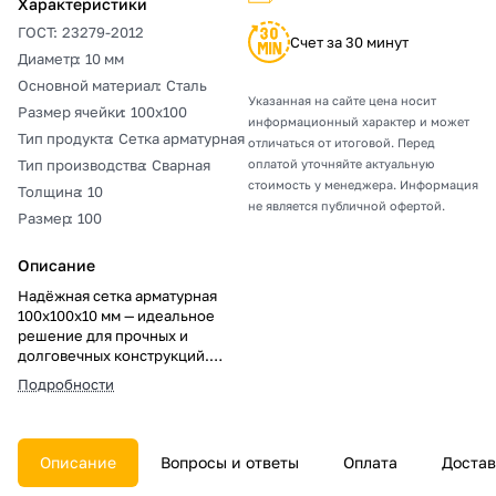
Характеристики
ГОСТ
:
23279-2012
Счет за 30 минут
Диаметр
:
10 мм
Основной материал
:
Сталь
Указанная на сайте цена носит
Размер ячейки
:
100х100
информационный характер и может
Тип продукта
:
Сетка арматурная
отличаться от итоговой. Перед
Тип производства
:
Сварная
оплатой уточняйте актуальную
стоимость у менеджера. Информация
Толщина
:
10
не является публичной офертой.
Размер
:
100
Описание
Надёжная сетка арматурная
100х100х10 мм — идеальное
решение для прочных и
долговечных конструкций.
Быстрая укладка, высокая
Подробности
несущая способность и
антикоррозийная защита.
Повышает эффективность
строительства и снижает
Описание
Вопросы и ответы
Оплата
Достав
затраты. Выбирайте качество и
прочность для успешных