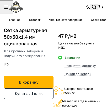
Главная
Каталог
Чёрный металлопрокат
Сетка стал
Сетка арматурная
47 ₽/
м2
50х50х1,4 мм
оцинкованная
Цена указана без учета
НДС
Для прочных заборов и
надежного армирования
В наличии
бетона.
0
Рассчитать доставку
Нашли дешевле?
В корзину
Быстрая доставка в
Москве
Купить в 1 клик
Металл всегда в наличии
на складе