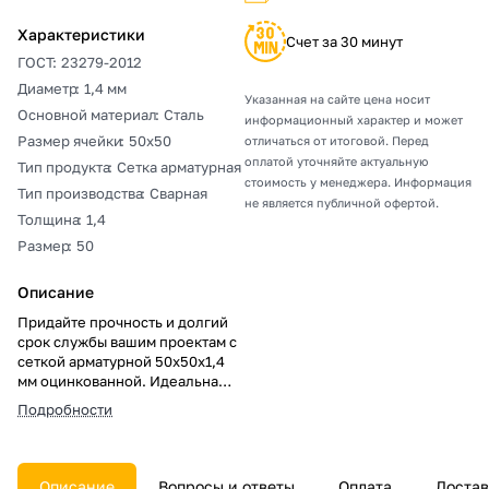
Характеристики
Счет за 30 минут
ГОСТ
:
23279-2012
Диаметр
:
1,4 мм
Указанная на сайте цена носит
Основной материал
:
Сталь
информационный характер и может
Размер ячейки
:
50х50
отличаться от итоговой. Перед
оплатой уточняйте актуальную
Тип продукта
:
Сетка арматурная
стоимость у менеджера. Информация
Тип производства
:
Сварная
не является публичной офертой.
Толщина
:
1,4
Размер
:
50
Описание
Придайте прочность и долгий
срок службы вашим проектам с
сеткой арматурной 50х50х1,4
мм оцинкованной. Идеальна
для частных застройщиков и
Подробности
промышленных гигантов.
Защита от коррозии, лёгкость
монтажа. Убедитесь в её
эффективности — сделайте
Описание
Вопросы и ответы
Оплата
Достав