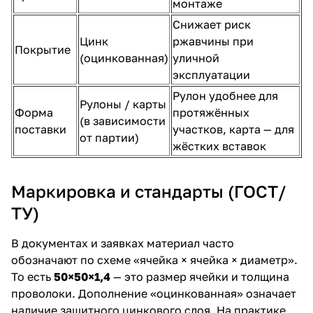
монтаже
Снижает риск
Цинк
ржавчины при
Покрытие
(оцинкованная)
уличной
эксплуатации
Рулон удобнее для
Рулоны / карты
Форма
протяжённых
(в зависимости
поставки
участков, карта — для
от партии)
жёстких вставок
Маркировка и стандарты (ГОСТ/
ТУ)
В документах и заявках материал часто
обозначают по схеме «ячейка × ячейка × диаметр».
То есть
50×50×1,4
— это размер ячейки и толщина
проволоки. Дополнение «оцинкованная» означает
наличие защитного цинкового слоя. На практике