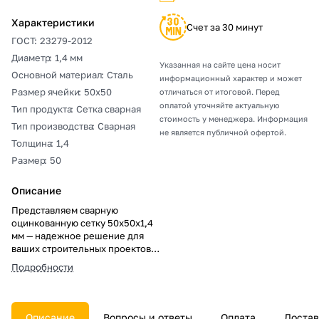
Характеристики
Счет за 30 минут
ГОСТ
:
23279-2012
Диаметр
:
1,4 мм
Указанная на сайте цена носит
Основной материал
:
Сталь
информационный характер и может
Размер ячейки
:
50х50
отличаться от итоговой. Перед
оплатой уточняйте актуальную
Тип продукта
:
Сетка сварная
стоимость у менеджера. Информация
Тип производства
:
Сварная
не является публичной офертой.
Толщина
:
1,4
Размер
:
50
Описание
Представляем сварную
оцинкованную сетку 50х50х1,4
мм — надежное решение для
ваших строительных проектов!
Защита от коррозии, прочность
Подробности
соединений и простота
монтажа делают ее идеальным
выбором для частных
застройщиков и крупных
Описание
Вопросы и ответы
Оплата
Достав