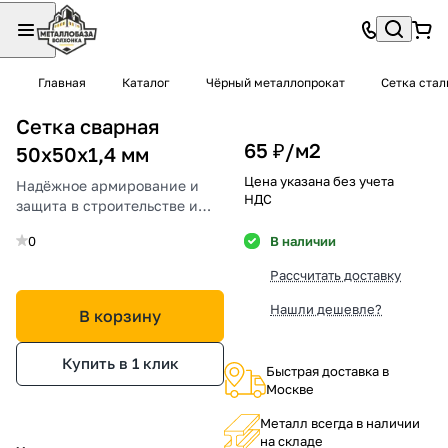
Главная
Каталог
Чёрный металлопрокат
Сетка стал
Сетка сварная
65 ₽/
м2
50х50х1,4 мм
Цена указана без учета
Надёжное армирование и
НДС
защита в строительстве и
садоводстве.
0
В наличии
Рассчитать доставку
Нашли дешевле?
В корзину
Купить в 1 клик
Быстрая доставка в
Москве
Металл всегда в наличии
на складе