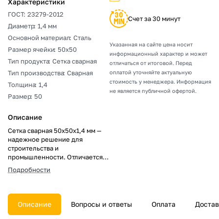
Характеристики
ГОСТ
:
23279-2012
Счет за 30 минут
Диаметр
:
1,4 мм
Основной материал
:
Сталь
Указанная на сайте цена носит
Размер ячейки
:
50х50
информационный характер и может
Тип продукта
:
Сетка сварная
отличаться от итоговой. Перед
Тип производства
:
Сварная
оплатой уточняйте актуальную
стоимость у менеджера. Информация
Толщина
:
1,4
не является публичной офертой.
Размер
:
50
Описание
Сетка сварная 50х50х1,4 мм —
надежное решение для
строительства и
промышленности. Отличается
прочностью, долговечностью и
Подробности
устойчивостью к коррозии.
Идеальна для кладки,
ограждений и армирования.
Узнайте больше на нашем сайте
Описание
Вопросы и ответы
Оплата
Достав
и сделайте ваш проект
успешным!