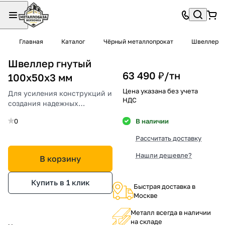
Главная
Каталог
Чёрный металлопрокат
Швеллер
Швеллер гнутый
63 490 ₽/
тн
100х50х3 мм
Цена указана без учета
Для усиления конструкций и
НДС
создания надежных
металлических каркасов.
0
В наличии
Рассчитать доставку
Нашли дешевле?
В корзину
Купить в 1 клик
Быстрая доставка в
Москве
Металл всегда в наличии
на складе