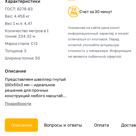
Характеристики
ГОСТ
:
8278-83
Счет за 30 минут
Вес
:
4.458 кг
Вес 1 м.п
:
4,47
Указанная на сайте цена носит
Количество метров в 1
информационный характер и может
тонне
:
224.32 м
отличаться от итоговой. Перед
Марка стали
:
Ст3
оплатой уточняйте актуальную
Толщина
:
3
стоимость у менеджера. Информация
не является публичной офертой.
Ширина полки
:
50
Описание
Представляем швеллер гнутый
100х50х3 мм — идеальное
решение для прочных
конструкций любого масштаба.
Обеспечивает надежность и
Подробности
простоту монтажа на
стройплощадках любых
размеров. Идеален для
застройщиков и промышленных
Описание
Вопросы и ответы
Оплата
Достав
предприятий. Откройте для
себя качество и эффективность!