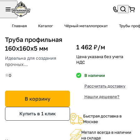
Главная
Каталог
Чёрный металлопрокат
Трубы про
Труба профильная
1 462 ₽/
м
160х160х5 мм
Цена указана без учета
Идеальна для создания
НДС
прочных
металлоконструкций и
0
В наличии
каркасов больших
сооружений.
Рассчитать доставку
Нашли дешевле?
В корзину
Купить в 1 клик
Быстрая доставка в
Москве
Металл всегда в наличии
на складе