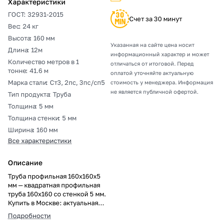
Характеристики
ГОСТ
:
32931-2015
Счет за 30 минут
Вес
:
24 кг
Высота
:
160 мм
Указанная на сайте цена носит
Длина
:
12м
информационный характер и может
Количество метров в 1
отличаться от итоговой. Перед
тонне
:
41.6 м
оплатой уточняйте актуальную
Марка стали
:
Ст3, 2пс, 3пс/сп5
стоимость у менеджера. Информация
не является публичной офертой.
Тип продукта
:
Труба
Толщина
:
5 мм
Толщина стенки
:
5 мм
Ширина
:
160 мм
Все характеристики
Описание
Труба профильная 160х160х5
мм — квадратная профильная
труба 160х160 со стенкой 5 мм.
Купить в Москве: актуальная
цена за метр и тонну, резка в
Подробности
размер, погрузка, доставка,