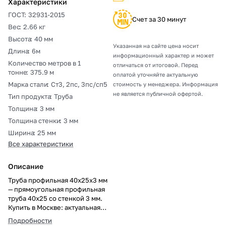
Характеристики
ГОСТ
:
32931-2015
Счет за 30 минут
Вес
:
2.66 кг
Высота
:
40 мм
Указанная на сайте цена носит
Длина
:
6м
информационный характер и может
Количество метров в 1
отличаться от итоговой. Перед
тонне
:
375.9 м
оплатой уточняйте актуальную
Марка стали
:
Ст3, 2пс, 3пс/сп5
стоимость у менеджера. Информация
не является публичной офертой.
Тип продукта
:
Труба
Толщина
:
3 мм
Толщина стенки
:
3 мм
Ширина
:
25 мм
Все характеристики
Описание
Труба профильная 40х25х3 мм
— прямоугольная профильная
труба 40х25 со стенкой 3 мм.
Купить в Москве: актуальная
цена за метр и тонну, резка в
Подробности
размер, погрузка, доставка,