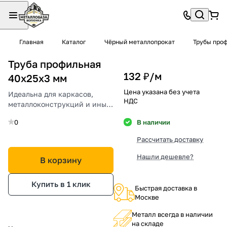
Главная
Каталог
Чёрный металлопрокат
Трубы про
Труба профильная
132 ₽/
м
40х25х3 мм
Цена указана без учета
Идеальна для каркасов,
НДС
металлоконструкций и иных
строительных задач.
0
В наличии
Рассчитать доставку
Нашли дешевле?
В корзину
Купить в 1 клик
Быстрая доставка в
Москве
Металл всегда в наличии
на складе