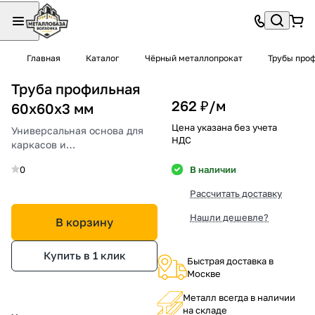
Главная
Каталог
Чёрный металлопрокат
Трубы про
Труба профильная
262 ₽/
м
60х60х3 мм
Цена указана без учета
Универсальная основа для
НДС
каркасов и
металлоконструкций.
0
В наличии
Рассчитать доставку
Нашли дешевле?
В корзину
Купить в 1 клик
Быстрая доставка в
Москве
Металл всегда в наличии
на складе