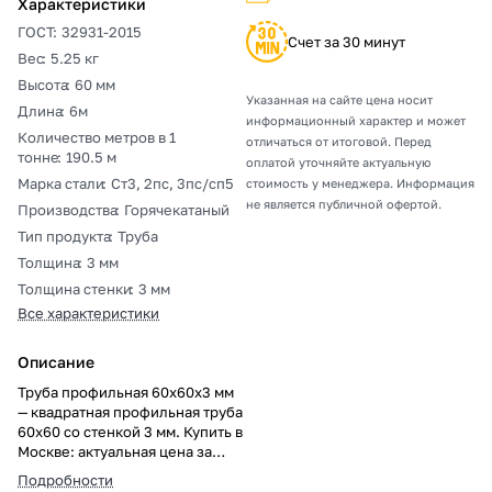
Характеристики
ГОСТ
:
32931-2015
Счет за 30 минут
Вес
:
5.25 кг
Высота
:
60 мм
Указанная на сайте цена носит
Длина
:
6м
информационный характер и может
Количество метров в 1
отличаться от итоговой. Перед
тонне
:
190.5 м
оплатой уточняйте актуальную
Марка стали
:
Ст3, 2пс, 3пс/сп5
стоимость у менеджера. Информация
не является публичной офертой.
Производства
:
Горячекатаный
Тип продукта
:
Труба
Толщина
:
3 мм
Толщина стенки
:
3 мм
Все характеристики
Описание
Труба профильная 60х60х3 мм
— квадратная профильная труба
60х60 со стенкой 3 мм. Купить в
Москве: актуальная цена за
метр и тонну, резка в размер,
Подробности
погрузка, доставка, документы.