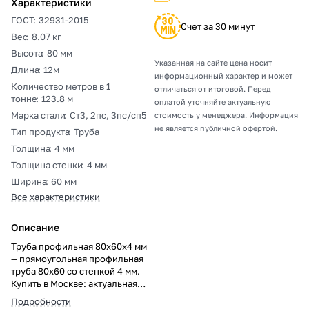
Характеристики
ГОСТ
:
32931-2015
Счет за 30 минут
Вес
:
8.07 кг
Высота
:
80 мм
Указанная на сайте цена носит
Длина
:
12м
информационный характер и может
Количество метров в 1
отличаться от итоговой. Перед
тонне
:
123.8 м
оплатой уточняйте актуальную
Марка стали
:
Ст3, 2пс, 3пс/сп5
стоимость у менеджера. Информация
не является публичной офертой.
Тип продукта
:
Труба
Толщина
:
4 мм
Толщина стенки
:
4 мм
Ширина
:
60 мм
Все характеристики
Описание
Труба профильная 80х60х4 мм
— прямоугольная профильная
труба 80х60 со стенкой 4 мм.
Купить в Москве: актуальная
цена за метр и тонну, резка в
Подробности
размер, погрузка, доставка,