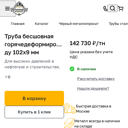
Главная
Каталог
Чёрный металлопрокат
Трубы ста
Труба бесшовная
142 730 ₽/
тн
горячедеформированная
ду 102х9 мм
Цена указана без учета
НДС
Для высоких давлений в
нефтегазе и строительстве.
В наличии
0
Рассчитать доставку
Нашли дешевле?
В корзину
Быстрая доставка в
Москве
Купить в 1 клик
Металл всегда в наличии
на складе