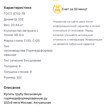
Характеристики
Счет за 30 минут
ГОСТ
:
8732-78
Диаметр
:
102
Указанная на сайте цена носит
Вес
:
20.64 кг
информационный характер и может
Количество метров в 1
отличаться от итоговой. Перед
тонне
:
48.4 м
оплатой уточняйте актуальную
стоимость у менеджера. Информация
Марка стали
:
Ст10, Ст20
не является публичной офертой.
Тип
производства
:
Горячедеформир
ованная
Тип сечения
:
Бесшовная
Толщина
:
9
Толщина стенки
:
9
Размер
:
102
Описание
Купить трубу бесшовную
горячедеформированную ду
102х9 мм в Москве. Актуальная