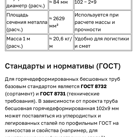
≈ 84 мм
102 − 2×9
диаметр (расч.)
Площадь
Используется при
≈ 2629
сечения металла
расчете массы и
мм²
(расч.)
прочности
Масса 1 м
≈ 20,6 кг/
Удобно для логистики
(расч.)
м
и смет
Стандарты и нормативы (ГОСТ)
Для горячедеформированных бесшовных труб
базовым стандартом является
ГОСТ 8732
(сортамент) и
ГОСТ 8731
(технические
требования). В зависимости от проекта труба
бесшовная горячедеформированная 102х9 мм
может поставляться из углеродистых и
легированных сталей по профильным ГОСТ на
химсостав и свойства (например, для