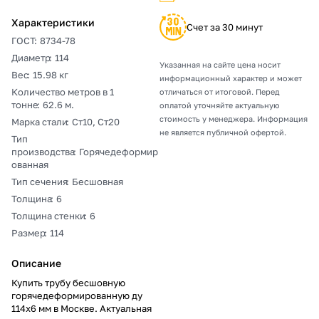
Характеристики
Счет за 30 минут
ГОСТ
:
8734-78
Диаметр
:
114
Указанная на сайте цена носит
Вес
:
15.98 кг
информационный характер и может
Количество метров в 1
отличаться от итоговой. Перед
тонне
:
62.6 м.
оплатой уточняйте актуальную
стоимость у менеджера. Информация
Марка стали
:
Ст10, Ст20
не является публичной офертой.
Тип
производства
:
Горячедеформир
ованная
Тип сечения
:
Бесшовная
Толщина
:
6
Толщина стенки
:
6
Размер
:
114
Описание
Купить трубу бесшовную
горячедеформированную ду
114х6 мм в Москве. Актуальная