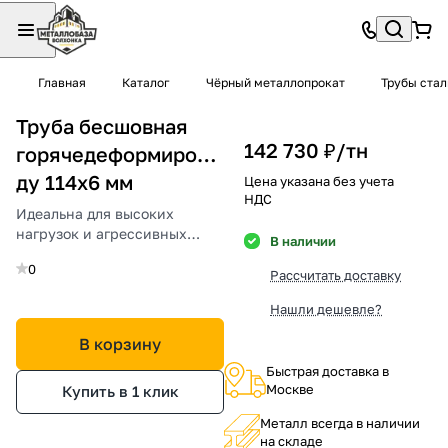
Главная
Каталог
Чёрный металлопрокат
Трубы ста
Труба бесшовная
142 730 ₽/
тн
горячедеформированная
ду 114х6 мм
Цена указана без учета
НДС
Идеальна для высоких
нагрузок и агрессивных
В наличии
сред.
0
Рассчитать доставку
Нашли дешевле?
В корзину
Быстрая доставка в
Москве
Купить в 1 клик
Металл всегда в наличии
на складе