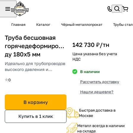
Главная
Каталог
Чёрный металлопрокат
Трубы ста
Труба бесшовная
142 730 ₽/
тн
горячедеформированная
ду 180х5 мм
Цена указана без учета
НДС
Идеально для трубопроводов
высокого давления и
В наличии
агрессивных сред.
0
Рассчитать доставку
Нашли дешевле?
В корзину
Быстрая доставка в
Москве
Купить в 1 клик
Металл всегда в наличии
на складе