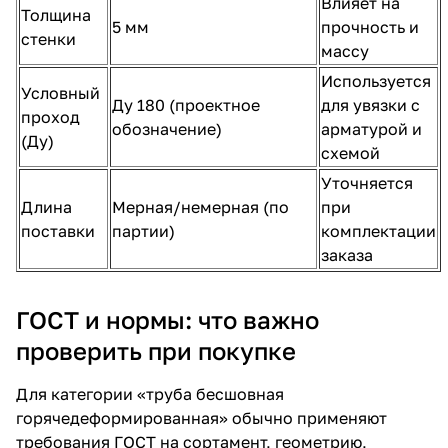
Влияет на
Толщина
5 мм
прочность и
стенки
массу
Используется
Условный
Ду 180 (проектное
для увязки с
проход
обозначение)
арматурой и
(Ду)
схемой
Уточняется
Длина
Мерная/немерная (по
при
поставки
партии)
комплектации
заказа
ГОСТ и нормы: что важно
проверить при покупке
Для категории «труба бесшовная
горячедеформированная» обычно применяют
требования ГОСТ на сортамент, геометрию,