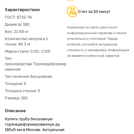
Характеристики
Счет за 30 минут
ГОСТ
:
8732-78
Диаметр
:
180
Указанная на сайте цена носит
Вес
:
21.58 кг
информационный характер и может
Количество метров в 1
отличаться от итоговой. Перед
тонне
:
46.3 м
оплатой уточняйте актуальную
стоимость у менеджера. Информация
Марка стали
:
Ст10, Ст20
не является публичной офертой.
Тип
производства
:
Горячедеформир
ованная
Тип сечения
:
Бесшовная
Толщина
:
5
Толщина стенки
:
5
Размер
:
180
Описание
Купить трубу бесшовную
горячедеформированную ду
180х5 мм в Москве. Актуальная