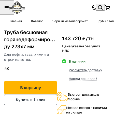
Главная
Каталог
Чёрный металлопрокат
Трубы ста
Труба бесшовная
143 720 ₽/
тн
горячедеформированная
ду 273х7 мм
Цена указана без учета
НДС
Для нефти, газа, химии и
строительства.
В наличии
0
Рассчитать доставку
Нашли дешевле?
В корзину
Быстрая доставка в
Москве
Купить в 1 клик
Металл всегда в наличии
на складе