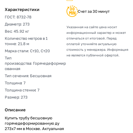
Характеристики
Счет за 30 минут
ГОСТ
:
8732-78
Диаметр
:
273
Указанная на сайте цена носит
Вес
:
45.92 кг
информационный характер и может
Количество метров в 1
отличаться от итоговой. Перед
тонне
:
21.8 м
оплатой уточняйте актуальную
стоимость у менеджера. Информация
Марка стали
:
Ст10, Ст20
не является публичной офертой.
Тип
производства
:
Горячедеформир
ованная
Тип сечения
:
Бесшовная
Толщина
:
7
Толщина стенки
:
7
Размер
:
273
Описание
Купить трубу бесшовную
горячедеформированную ду
273х7 мм в Москве. Актуальная