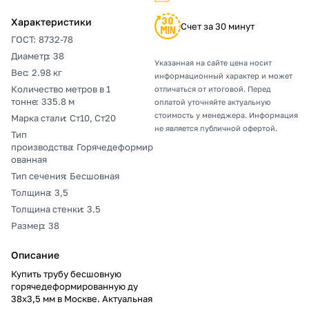
Характеристики
Счет за 30 минут
ГОСТ
:
8732-78
Диаметр
:
38
Указанная на сайте цена носит
Вес
:
2.98 кг
информационный характер и может
Количество метров в 1
отличаться от итоговой. Перед
тонне
:
335.8 м
оплатой уточняйте актуальную
стоимость у менеджера. Информация
Марка стали
:
Ст10, Ст20
не является публичной офертой.
Тип
производства
:
Горячедеформир
ованная
Тип сечения
:
Бесшовная
Толщина
:
3,5
Толщина стенки
:
3.5
Размер
:
38
Описание
Купить трубу бесшовную
горячедеформированную ду
38х3,5 мм в Москве. Актуальная