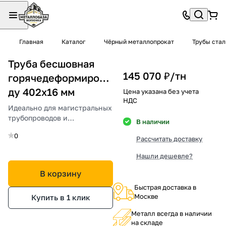
Главная
Каталог
Чёрный металлопрокат
Трубы ста
Труба бесшовная
145 070 ₽/
тн
горячедеформированная
ду 402х16 мм
Цена указана без учета
НДС
Идеально для магистральных
трубопроводов и
В наличии
промышленных конструкций.
0
Рассчитать доставку
Нашли дешевле?
В корзину
Быстрая доставка в
Москве
Купить в 1 клик
Металл всегда в наличии
на складе