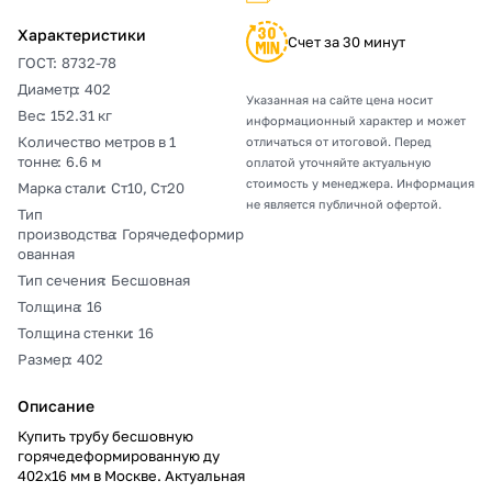
Характеристики
Счет за 30 минут
ГОСТ
:
8732-78
Диаметр
:
402
Указанная на сайте цена носит
Вес
:
152.31 кг
информационный характер и может
Количество метров в 1
отличаться от итоговой. Перед
тонне
:
6.6 м
оплатой уточняйте актуальную
стоимость у менеджера. Информация
Марка стали
:
Ст10, Ст20
не является публичной офертой.
Тип
производства
:
Горячедеформир
ованная
Тип сечения
:
Бесшовная
Толщина
:
16
Толщина стенки
:
16
Размер
:
402
Описание
Купить трубу бесшовную
горячедеформированную ду
402х16 мм в Москве. Актуальная