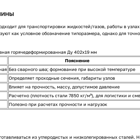
чины
дходит для транспортировки жидкостей/газов, работы в узлах 
ьзуют как условное обозначение типоразмера, однако для точн
вная горячедеформированная Ду 402х19 мм
Пояснение
ная
Без сварного шва; формование при высокой температуре
Определяет проходные сечения, габариты узлов
Влияет на прочность, массу, допустимое давление
Расчетно (плотность стали 7850 кг/м³), для логистики и см
Полезно при расчетах прочности и нагрузок
отавливаться из углеродистых и низколегированных сталей. Н