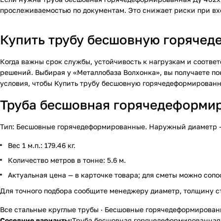
прослеживаемостью по документам. Это снижает риски при вх
Купить трубу бесшовную горячед
Когда важны срок службы, устойчивость к нагрузкам и соотв
решений. Выбирая у «Металлобаза Волхонка», вы получаете п
условия, чтобы
Купить
трубу бесшовную горячедеформированну
Труба бесшовная горячедеформиро
Тип: Бесшовные горячедеформированные. Наружный диаметр — 40
Вес 1 м.п.: 179.46 кг.
Количество метров в тонне: 5.6 м.
Актуальная цена — в карточке товара; для сметы можно сопо
Для точного подбора сообщите менеджеру диаметр, толщину с
Все стальные круглые трубы
·
Бесшовные горячедеформирован
Соседние варианты:
Труба бесшовная горячедеформированная