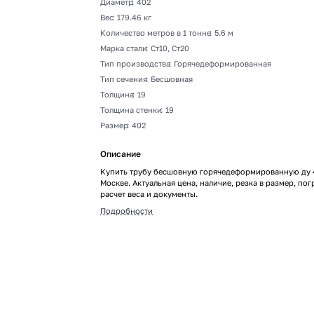
Диаметр
:
402
Вес
:
179.46 кг
Количество метров в 1 тонне
:
5.6 м
Марка стали
:
Ст10, Ст20
Тип производства
:
Горячедеформированная
Тип сечения
:
Бесшовная
Толщина
:
19
Толщина стенки
:
19
Размер
:
402
Описание
Купить трубу бесшовную горячедеформированную ду 
Москве. Актуальная цена, наличие, резка в размер, пог
расчет веса и документы.
Подробности