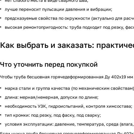
нет слабого места в виде сварного шва;
лучше переносит пульсации давления и вибрации;
предсказуемые свойства по окружности (актуально для расч
высокая ремонтопригодность: труба подходит под резку, фа
Как выбрать и заказать: практич
Что уточнить перед покупкой
Чтобы труба бесшовная горячедеформированная Ду 402х19 мм т
марка стали и группа качества (по механическим свойствам)
длина: мерная/немерная, допуски по длине;
необходимость УЗК, гидроиспытаний, контроля химсостава;
тип кромки: под резку, под фаску, под сварку;
условия эксплуатации: давление, температура, среда (влага
Если нужна труба бесшовная горячедеформированная Ду 402х1