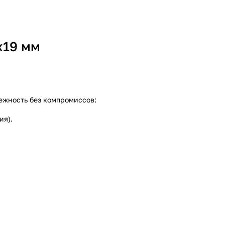
х19 мм
дежность без компромиссов:
ия).