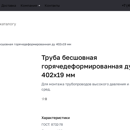
+7 (
Доставка
Компания
Контакты
есшовная горячедеформированная ду 402х19 мм
Труба бесшовная
горячедеформированная д
402х19 мм
Для монтажа трубопроводов высокого давления и
сред.
0
Характеристики
ГОСТ
:
8732-78