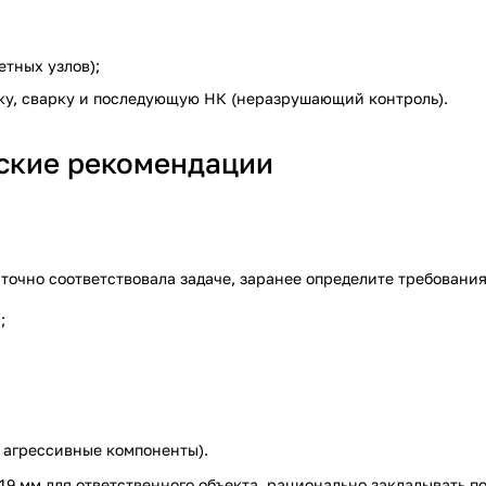
етных узлов);
ску, сварку и последующую НК (неразрушающий контроль).
еские рекомендации
очно соответствовала задаче, заранее определите требования
;
, агрессивные компоненты).
9 мм для ответственного объекта, рационально закладывать п