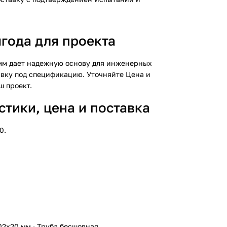
года для проекта
 мм дает надежную основу для инженерных
тавку под спецификацию. Уточняйте
Цена
и
ш проект.
тики, цена и поставка
0.
02х20 мм
·
Труба бесшовная