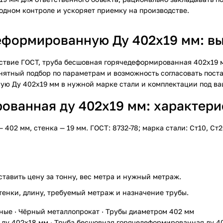
одном контроле и ускоряет приемку на производстве.
еформированную Ду 402х19 мм: вы
етствие ГОСТ, труба бесшовная горячедеформированная 402х19
онятный подбор по параметрам и возможность согласовать пос
ю Ду 402х19 мм в нужной марке стали и комплектации под ва
ванная ду 402х19 мм: характерис
2 мм, стенка — 19 мм. ГОСТ: 8732-78; марка стали: Ст10, Ст2
ставить цену за тонну, вес метра и нужный метраж.
тенки, длину, требуемый метраж и назначение трубы.
ные
·
Чёрный металлопрокат
·
Трубы диаметром 402 мм
 ду 402х18 мм
·
Труба бесшовная горячедеформированная ду 4