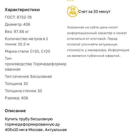
Характеристики
Счет за 30 минут
ГОСТ
:
8732-78
Диаметр
:
406
Указанная на сайте цена носит
Вес
:
97.66 кг
информационный характер и может
Количество метров в 1
отличаться от итоговой. Перед
тонне
:
10.2 м
оплатой уточняйте актуальную
стоимость у менеджера. Информация
Марка стали
:
Ст10, Ст20
не является публичной офертой.
Тип
производства
:
Горячедеформир
ованная
Тип сечения
:
Бесшовная
Толщина
:
10
Толщина стенки
:
10
Размер
:
406
Описание
Купить трубу бесшовную
горячедеформированную ду
406х10 мм в Москве. Актуальная