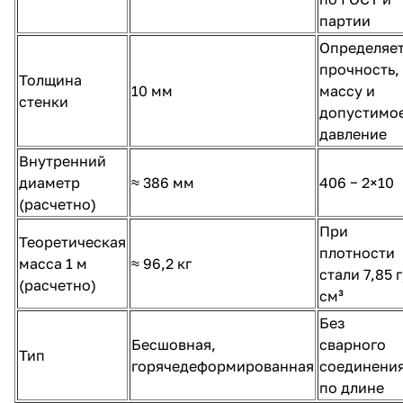
партии
Определяе
прочность,
Толщина
10 мм
массу и
стенки
допустимо
давление
Внутренний
диаметр
≈ 386 мм
406 − 2×10
(расчетно)
При
Теоретическая
плотности
масса 1 м
≈ 96,2 кг
стали 7,85 г
(расчетно)
см³
Без
Бесшовная,
сварного
Тип
горячедеформированная
соединени
по длине