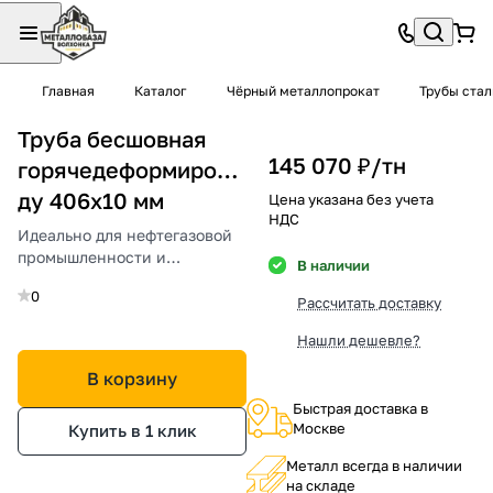
Главная
Каталог
Чёрный металлопрокат
Трубы ста
Труба бесшовная
145 070 ₽/
тн
горячедеформированная
ду 406х10 мм
Цена указана без учета
НДС
Идеально для нефтегазовой
промышленности и
В наличии
строительных
0
трубопроводов.
Рассчитать доставку
Нашли дешевле?
В корзину
Быстрая доставка в
Москве
Купить в 1 клик
Металл всегда в наличии
на складе