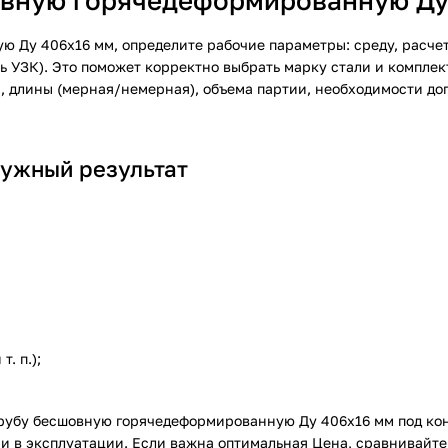
шовную горячедеформированную Ду
 Ду 406х16 мм, определите рабочие параметры: среду, расчет
ть УЗК). Это поможет корректно выбрать марку стали и компле
, длины (мерная/немерная), объема партии, необходимости до
нужный результат
. п.);
трубу бесшовную горячедеформированную Ду 406х16 мм под ко
и в эксплуатации. Если важна оптимальная Цена, сравнивайт