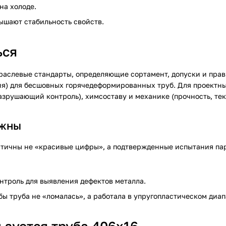
на холоде.
ышают стабильность свойств.
ься
аслевые стандарты, определяющие сортамент, допуски и пра
вия) для бесшовных горячедеформированных труб. Для проектн
зрушающий контроль), химсоставу и механике (прочность, теку
ажны
ритичны не «красивые цифры», а подтвержденные испытания па
нтроль для выявления дефектов металла.
бы труба не «ломалась», а работала в упругопластическом диап