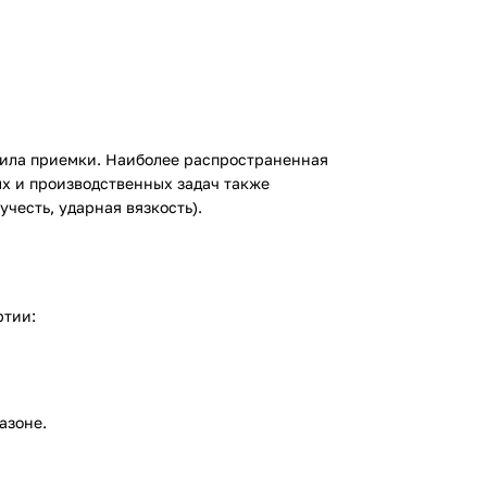
вила приемки. Наиболее распространенная
ых и производственных задач также
честь, ударная вязкость).
ртии:
азоне.