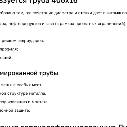
ьзуется труба 406х16
ована там, где сочетание диаметра и стенки дает выигрыш по
ра, нефтепродуктов и газа (в рамках проектных ограничений);
 риском гидроударов;
 профиля;
каций.
мированной трубы
 меньше слабых мест.
ной структуре металла.
а под изоляцию и монтаж.
ионной защите.