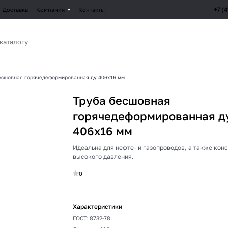
+7 (
Доставка
Компания
Контакты
есшовная горячедеформированная ду 406х16 мм
Труба бесшовная
горячедеформированная д
406х16 мм
Идеальна для нефте- и газопроводов, а также кон
высокого давления.
0
Характеристики
ГОСТ
:
8732-78