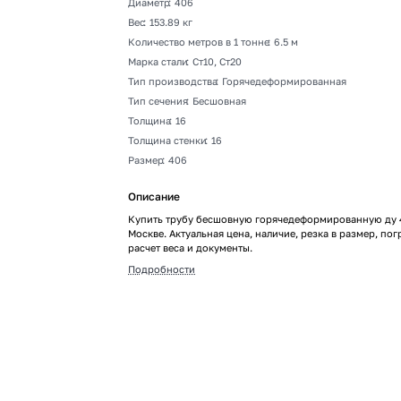
Диаметр
:
406
Вес
:
153.89 кг
Количество метров в 1 тонне
:
6.5 м
Марка стали
:
Ст10, Ст20
Тип производства
:
Горячедеформированная
Тип сечения
:
Бесшовная
Толщина
:
16
Толщина стенки
:
16
Размер
:
406
Описание
Купить трубу бесшовную горячедеформированную ду 
Москве. Актуальная цена, наличие, резка в размер, пог
расчет веса и документы.
Подробности