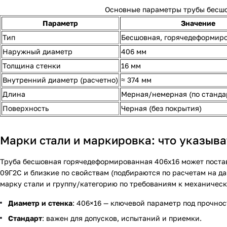
Основные параметры трубы бесш
Параметр
Значение
Тип
Бесшовная, горячедеформир
Наружный диаметр
406 мм
Толщина стенки
16 мм
Внутренний диаметр (расчетно)
≈ 374 мм
Длина
Мерная/немерная (по станда
Поверхность
Черная (без покрытия)
Марки стали и маркировка: что указыва
Труба бесшовная горячедеформированная 406х16 может поставл
09Г2С и близкие по свойствам (подбираются по расчетам на да
марку стали и группу/категорию по требованиям к механичес
Диаметр и стенка
: 406×16 — ключевой параметр под прочнос
Стандарт
: важен для допусков, испытаний и приемки.