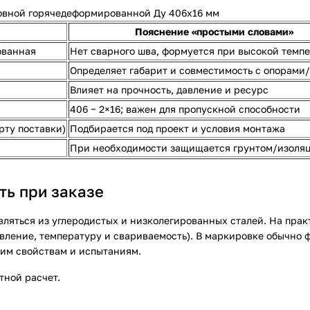
овной горячедеформированной Ду 406х16 мм
Пояснение «простыми словами»
ованная
Нет сварного шва, формуется при высокой темп
Определяет габарит и совместимость с опорами
Влияет на прочность, давление и ресурс
406 − 2×16; важен для пропускной способности
рту поставки)
Подбирается под проект и условия монтажа
При необходимости защищается грунтом/изоля
ть при заказе
яться из углеродистых и низколегированных сталей. На практ
вление, температуру и свариваемость). В маркировке обычно ф
ким свойствам и испытаниям.
тной расчет.