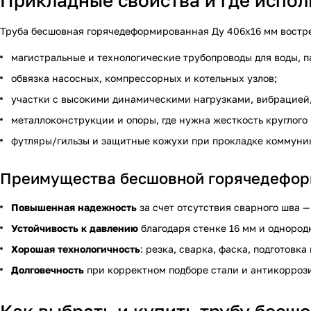
Прикладные свойства и где испол
Труба бесшовная горячедеформированная Ду 406х16 мм востреб
магистральные и технологические трубопроводы для воды, па
обвязка насосных, компрессорных и котельных узлов;
участки с высокими динамическими нагрузками, вибрацией,
металлоконструкции и опоры, где нужна жесткость круглого
футляры/гильзы и защитные кожухи при прокладке коммуни
Преимущества бесшовной горячедефор
Повышенная надежность
за счет отсутствия сварного шва —
Устойчивость к давлению
благодаря стенке 16 мм и однород
Хорошая технологичность
: резка, сварка, фаска, подготовк
Долговечность
при корректном подборе стали и антикорроз