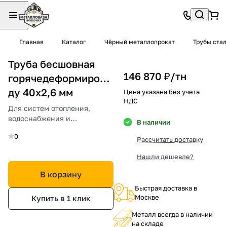
Главная
Каталог
Чёрный металлопрокат
Трубы ста
Труба бесшовная
146 870 ₽/
тн
горячедеформированная
ду 40х2,6 мм
Цена указана без учета
НДС
Для систем отопления,
водоснабжения и
В наличии
промышленности.
0
Рассчитать доставку
Нашли дешевле?
В корзину
Быстрая доставка в
Москве
Купить в 1 клик
Металл всегда в наличии
на складе