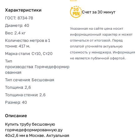
Характеристики
Счет за 30 минут
ГОСТ
:
8734-78
Диаметр
:
40
Указанная на сайте цена носит
Вес
:
2.4 кг
информационный характер и может
Количество метров в 1
отличаться от итоговой. Перед
тонне
:
417 м.
оплатой уточняйте актуальную
стоимость у менеджера. Информация
Марка стали
:
Ст10, Ст20
не является публичной офертой.
Тип
производства
:
Горячедеформир
ованная
Тип сечения
:
Бесшовная
Толщина
:
2,6
Толщина стенки
:
2.6
Размер
:
40
Описание
Купить трубу бесшовную
горячедеформированную ду
40х2,6 мм в Москве. Актуальная