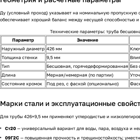
Ду (условный проход) указывает на номинальную пропускную 
обеспечивает хороший баланс между несущей способностью и 
Технические параметры: труба бесшовн
Параметр
Значение
Наружный диаметр
426 мм
Ключ
Толщина стенки
9,5 мм
Влия
Тип
Бесшовная, горячедеформированная
Без 
Длина
Мерная/немерная (по партии)
Уточ
Состояние кромок
Под рез, с фаской (опционально)
Фаск
Марки стали и эксплуатационные свойс
Для трубы 426×9,5 мм применяют углеродистые и низколегиров
Ст20
— универсальный вариант для воды, пара, воздуха и н
09Г2С
— повышенная прочность и трещиностойкость; уместн