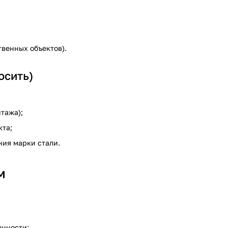
твенных объектов).
осить)
тажа);
кта;
ния марки стали.
м
енности;