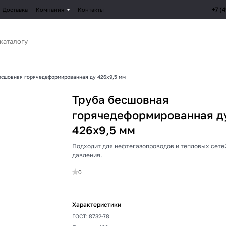
+7 (
Доставка
Компания
Контакты
есшовная горячедеформированная ду 426х9,5 мм
Труба бесшовная
горячедеформированная д
426х9,5 мм
Подходит для нефтегазопроводов и тепловых сете
давления.
0
Характеристики
ГОСТ
:
8732-78