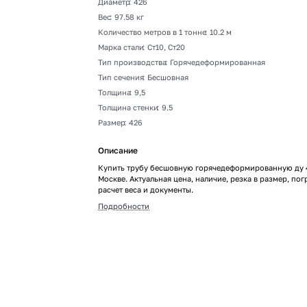
Диаметр
:
426
Вес
:
97.58 кг
Количество метров в 1 тонне
:
10.2 м
Марка стали
:
Ст10, Ст20
Тип производства
:
Горячедеформированная
Тип сечения
:
Бесшовная
Толщина
:
9,5
Толщина стенки
:
9.5
Размер
:
426
Описание
Купить трубу бесшовную горячедеформированную ду 4
Москве. Актуальная цена, наличие, резка в размер, пог
расчет веса и документы.
Подробности