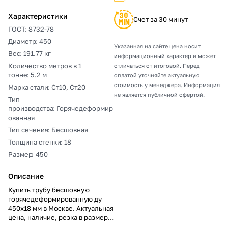
Характеристики
Счет за 30 минут
ГОСТ
:
8732-78
Диаметр
:
450
Указанная на сайте цена носит
Вес
:
191.77 кг
информационный характер и может
Количество метров в 1
отличаться от итоговой. Перед
тонне
:
5.2 м
оплатой уточняйте актуальную
стоимость у менеджера. Информация
Марка стали
:
Ст10, Ст20
не является публичной офертой.
Тип
производства
:
Горячедеформир
ованная
Тип сечения
:
Бесшовная
Толщина стенки
:
18
Размер
:
450
Описание
Купить трубу бесшовную
горячедеформированную ду
450х18 мм в Москве. Актуальная
цена, наличие, резка в размер,
погрузка, доставка, расчет веса