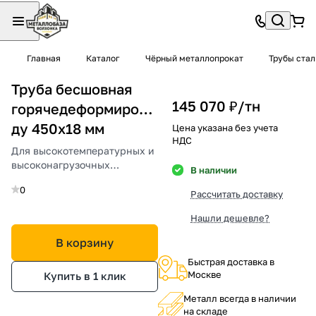
Главная
Каталог
Чёрный металлопрокат
Трубы ста
Труба бесшовная
145 070 ₽/
тн
горячедеформированная
ду 450х18 мм
Цена указана без учета
НДС
Для высокотемпературных и
высоконагрузочных
В наличии
промышленностей.
0
Рассчитать доставку
Нашли дешевле?
В корзину
Быстрая доставка в
Москве
Купить в 1 клик
Металл всегда в наличии
на складе